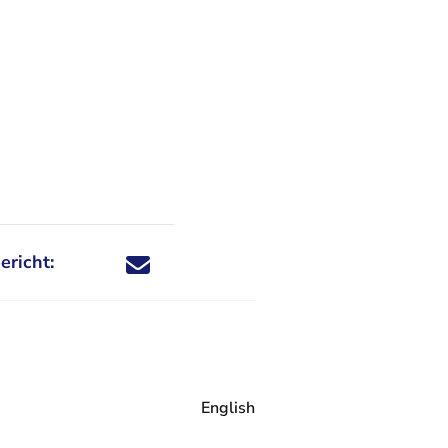
ericht:
Deel dit nieuwsbericht via X - U verlaat Rechtspraa
Deel dit nieuwsbericht via Facebook - U verlaat
Deel dit nieuwsbericht via e-mail
Deel dit nieuwsbericht via LinkedIn - U v
English