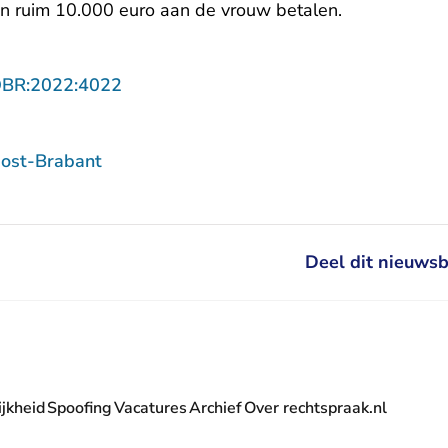
n ruim 10.000 euro aan de vrouw betalen.
- U verlaat Rechtspraak.nl
OBR:2022:4022
ost-Brabant
Deel dit nieuwsb
jkheid
Spoofing
Vacatures
Archief
Over rechtspraak.nl
- U verlaat Rechtspraak.nl
 Rechtspraak.nl
t Rechtspraak.nl
rlaat Rechtspraak.nl
verlaat Rechtspraak.nl
 U verlaat Rechtspraak.nl
' nieuwsbrief - U verlaat Rechtspraak.nl