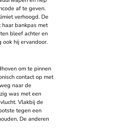
 vuurwapen en riep
ncode af te geven.
limiet verhoogd. De
et haar bankpas met
ten bleef achter en
g ook hij ervandoor.
ndhoven om te pinnen
fonisch contact op met
 weg naar de
ezig was met een
lucht. Vlakbij de
botste tegen een
e houden. De anderen