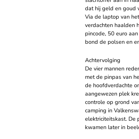
slachtoffer aan in h
dat hij geld en goud
Via de laptop van he
verdachten haalden h
pincode, 50 euro aan 
bond de polsen en en
Achtervolging
De vier mannen reden
met de pinpas van het
de hoofdverdachte o
aangewezen plek kreg
controle op grond va
camping in Valkenswa
elektriciteitskast. D
kwamen later in beel