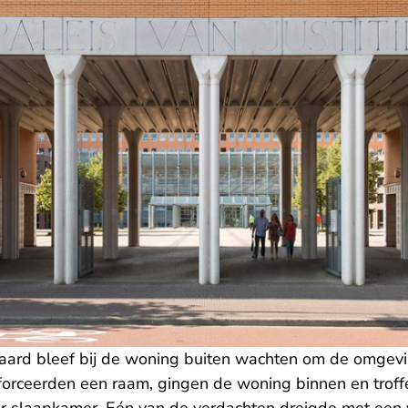
ard bleef bij de woning buiten wachten om de omgevin
orceerden een raam, gingen de woning binnen en troffe