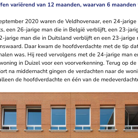
ffen variërend van 12 maanden, waarvan 6 maanden v
september 2020 waren de Veldhovenaar, een 24-jarige
s, een 26-jarige man die in België verblijft, een 23-jari
jarige man die in Duitsland verblijft en een 23-jarige
nswaard. Daar kwam de hoofdverdachte met de tip dat 
e halen was. Hij reed vervolgens met de 24-jarige man 
 woning in Duizel voor een voorverkenning. Terug op d
 Kort na middernacht gingen de verdachten naar de won
l, alleen de hoofdverdachte en één van de medeverdacht