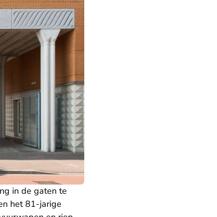
g in de gaten te
n het 81-jarige