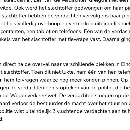
aar slaapkamer. Eén van de verdachten dreigde met een
 wilde. Ook werd het slachtoffer gedwongen om haar pi
t slachtoffer hebben de verdachten vervolgens haar pin
et huis volledig overhoop en vertrokken uiteindelijk m
contanten, een tablet en telefoons. Eén van de verdach
kels van het slachtoffer met tiewraps vast. Daarna gin
 direct na de overval naar verschillende plekken in Ei
 slachtoffer. Toen dit niet lukte, nam één van hen tele
m hem te vragen waar ze nog meer konden pinnen. Op
en de verdachten een stopteken van de politie, die b
n de Wegenverkeerswet. De verdachten sloegen op de v
ard verloor de bestuurder de macht over het stuur en 
e politie wist uiteindelijk 2 vluchtende verdachten aan t
d.