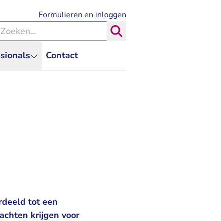
- U verlaat Rechtspraak.nl
Formulieren en inloggen
eken binnen de Rechtspraak
Zoeken
sionals
Contact
rdeeld tot een
achten krijgen voor