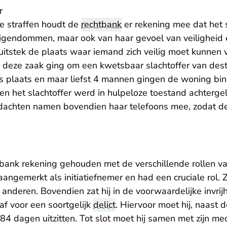
r
de straffen houdt de
rechtbank
er rekening mee dat het s
eigendommen, maar ook van haar gevoel van veiligheid
 uitstek de plaats waar iemand zich veilig moet kunnen
 deze zaak ging om een kwetsbaar slachtoffer van desti
ts plaats en maar liefst 4 mannen gingen de woning binn
 en het slachtoffer werd in hulpeloze toestand achterg
dachten namen bovendien haar telefoons mee, zodat de 
.
tbank rekening gehouden met de verschillende rollen v
ngemerkt als initiatiefnemer en had een cruciale rol. Z
anderen. Bovendien zat hij in de voorwaardelijke invrij
af voor een soortgelijk
delict
. Hiervoor moet hij, naast de
184 dagen uitzitten. Tot slot moet hij samen met zijn 