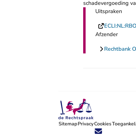
schadevergoeding va
Uitspraken
ECLI:NL:RB
Afzender
Rechtbank O
Sitemap
Privacy
Cookies
Toegankeli
Volg ons op X (Twitter) - U verlaat
Volg ons op Facebook - U verlaa
Volg ons op Instagram - U ve
Volg ons op Youtube - U 
Volg ons op LinkedIn -
'Blijf op de hoogte