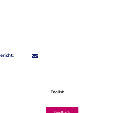
ericht:
Deel dit nieuwsbericht via X - U verlaat Rechtspraa
Deel dit nieuwsbericht via Facebook - U verlaat
Deel dit nieuwsbericht via e-mail
Deel dit nieuwsbericht via LinkedIn - U v
English