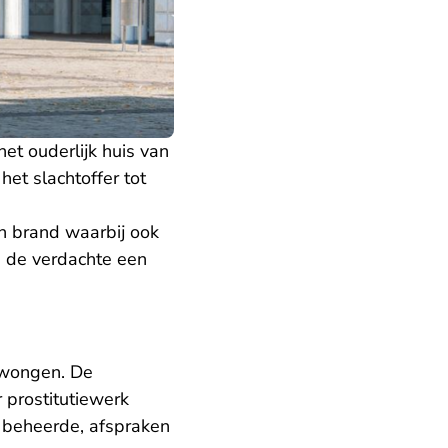
et ouderlijk huis van
et slachtoffer tot
in brand waarbij ook
d de verdachte een
edwongen. De
r prostitutiewerk
r beheerde, afspraken