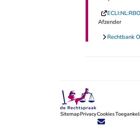
ECLI:NL:RB
Afzender
Rechtbank O
Sitemap
Privacy
Cookies
Toegankeli
Volg ons op X (Twitter) - U verlaat
Volg ons op Facebook - U verlaa
Volg ons op Instagram - U ve
Volg ons op Youtube - U 
Volg ons op LinkedIn -
'Blijf op de hoogte