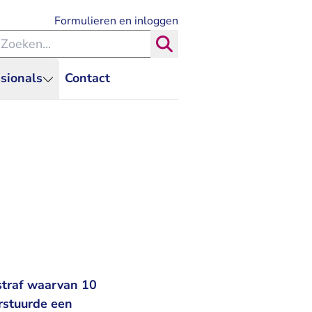
- U verlaat Rechtspraak.nl
Formulieren en inloggen
eken binnen de Rechtspraak
Zoeken
sionals
Contact
straf waarvan 10
rstuurde een