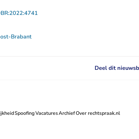
- U verlaat Rechtspraak.nl
OBR:2022:4741
ost-Brabant
Deel dit nieuwsb
jkheid
Spoofing
Vacatures
Archief
Over rechtspraak.nl
- U verlaat Rechtspraak.nl
 Rechtspraak.nl
t Rechtspraak.nl
rlaat Rechtspraak.nl
verlaat Rechtspraak.nl
 U verlaat Rechtspraak.nl
' nieuwsbrief - U verlaat Rechtspraak.nl