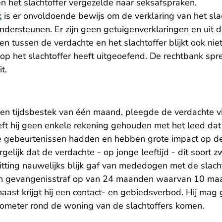
n het slachtoffer vergezelde naar seksafspraken.
k
is er onvoldoende bewijs om de verklaring van het slac
ndersteunen. Er zijn geen getuigenverklaringen en uit 
tussen de verdachte en het slachtoffer blijkt ook nie
op het slachtoffer heeft uitgeoefend. De rechtbank spr
t.
 een tijdsbestek van één maand, pleegde de verdachte vi
ft hij geen enkele rekening gehouden met het leed dat h
e gebeurtenissen hadden en hebben grote impact op de 
gelijk dat de verdachte - op jonge leeftijd - dit soort 
 zitting nauwelijks blijk gaf van mededogen met de slach
en gevangenisstraf op van 24 maanden waarvan 10 m
aast krijgt hij een contact- en gebiedsverbod. Hij mag 
ilometer rond de woning van de slachtoffers komen.