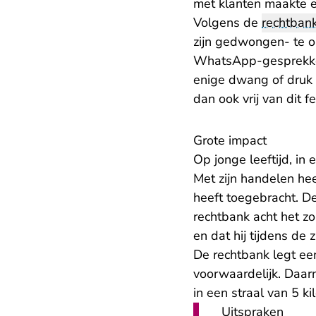
met klanten maakte e
Volgens de
rechtban
zijn gedwongen- te o
WhatsApp-gesprekken 
enige dwang of druk 
dan ook vrij van dit fei
Grote impact
Op jonge leeftijd, in
Met zijn handelen hee
heeft toegebracht. D
rechtbank acht het zor
en dat hij tijdens de
De rechtbank legt e
voorwaardelijk. Daarn
in een straal van 5 k
Uitspraken