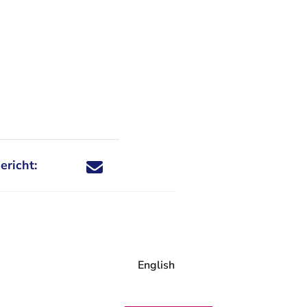
ericht:
Deel dit nieuwsbericht via X - U verlaat Rechtspraa
Deel dit nieuwsbericht via Facebook - U verlaat
Deel dit nieuwsbericht via e-mail
Deel dit nieuwsbericht via LinkedIn - U v
English