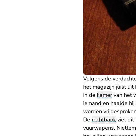
Volgens de verdachte 
het magazijn juist ui
in de
kamer
van het w
iemand en haalde hij 
worden vrijgesproken
De
rechtbank
ziet dit
vuurwapens. Niettemin