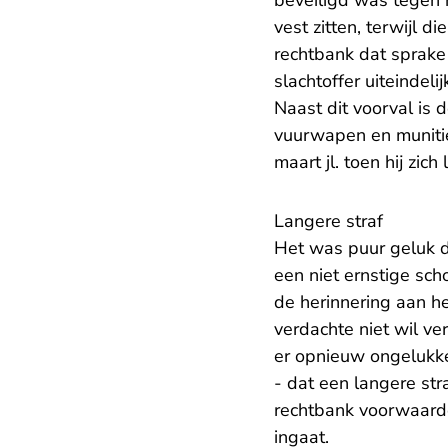
beveiligd was tegen 
vest zitten, terwijl 
rechtbank dat sprake 
slachtoffer uiteindel
Naast dit voorval is
vuurwapen en muniti
maart jl. toen hij zi
Langere straf
Het was puur geluk da
een niet ernstige sch
de herinnering aan 
verdachte niet wil ve
er opnieuw ongelukk
- dat een langere stra
rechtbank voorwaarde
ingaat.