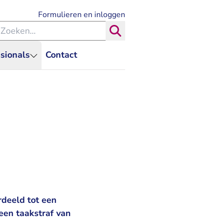
- U verlaat Rechtspraak.nl
Formulieren en inloggen
eken binnen de Rechtspraak
Zoeken
sionals
Contact
rdeeld tot een
een taakstraf van