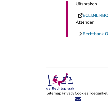
Uitspraken
ECLI:NL:RB
Afzender
Rechtbank O
Sitemap
Privacy
Cookies
Toegankeli
Volg ons op X (Twitter) - U verlaat
Volg ons op Facebook - U verlaa
Volg ons op Instagram - U ve
Volg ons op Youtube - U 
Volg ons op LinkedIn -
'Blijf op de hoogte