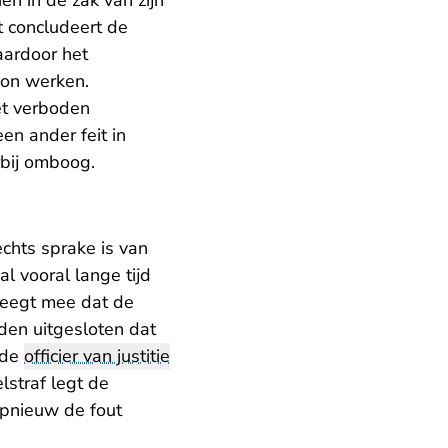
n in de zak van zijn
t concludeert de
aardoor het
kon werken.
et verboden
en ander feit in
arbij omboog.
chts sprake is van
l vooral lange tijd
weegt mee dat de
den uitgesloten dat
 de
officier van justitie
elstraf legt de
opnieuw de fout