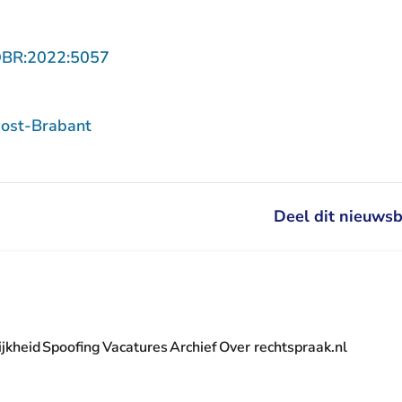
- U verlaat Rechtspraak.nl
OBR:2022:5057
ost-Brabant
Deel dit nieuwsb
jkheid
Spoofing
Vacatures
Archief
Over rechtspraak.nl
- U verlaat Rechtspraak.nl
 Rechtspraak.nl
t Rechtspraak.nl
rlaat Rechtspraak.nl
verlaat Rechtspraak.nl
 U verlaat Rechtspraak.nl
' nieuwsbrief - U verlaat Rechtspraak.nl