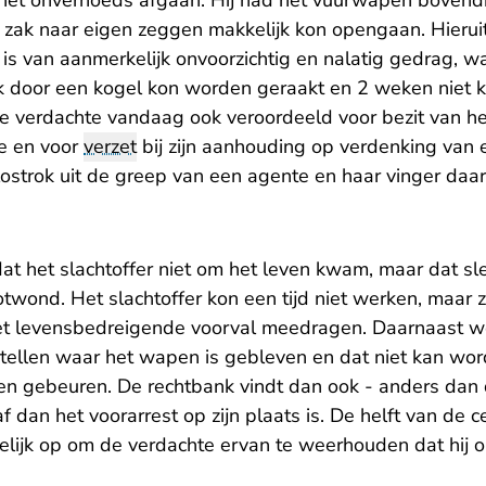
het onverhoeds afgaan. Hij had het vuurwapen bovendie
die zak naar eigen zeggen makkelijk kon opengaan. Hierui
is van aanmerkelijk onvoorzichtig en nalatig gedrag, w
ijk door een kogel kon worden geraakt en 2 weken niet 
 de verdachte vandaag ook veroordeeld voor bezit van h
e en voor
verzet
bij zijn aanhouding op verdenking van e
ch lostrok uit de greep van een agente en haar vinger da
t het slachtoffer niet om het leven kwam, maar dat sle
otwond. Het slachtoffer kon een tijd niet werken, maar za
het levensbedreigende voorval meedragen. Daarnaast 
rtellen waar het wapen is gebleven en dat niet kan wor
en gebeuren. De rechtbank vindt dan ook - anders dan
f dan het voorarrest op zijn plaats is. De helft van de c
lijk op om de verdachte ervan te weerhouden dat hij 