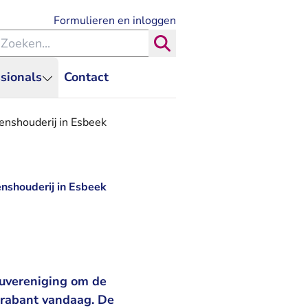
- U verlaat Rechtspraak.nl
Formulieren en inloggen
eken binnen de Rechtspraak
Zoeken
sionals
Contact
kenshouderij in Esbeek
enshouderij in Esbeek
euvereniging om de
Brabant vandaag. De