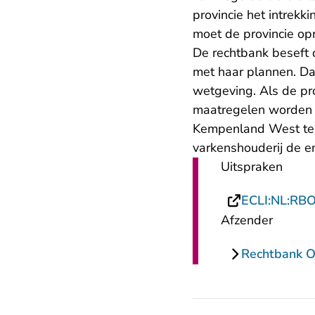
provincie het intrekk
moet de provincie op
De rechtbank beseft d
met haar plannen. Da
wetgeving. Als de pro
maatregelen worden 
Kempenland West te v
varkenshouderij de 
Uitspraken
ECLI:NL:RB
Afzender
Rechtbank O