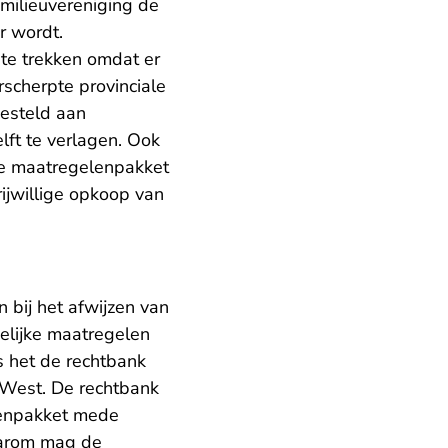
milieuvereniging de
r wordt.
 te trekken omdat er
scherpte provinciale
gesteld aan
lft te verlagen. Ook
jke maatregelenpakket
rijwillige opkoop van
 bij het afwijzen van
elijke maatregelen
s het de rechtbank
 West. De rechtbank
lenpakket mede
Daarom mag de