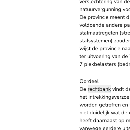
verslechtering van d
natuurvergunning voor
De provincie meent da
voldoende andere pas
stalmaatregelen (str
stalsystemen) zouden
wijst de provincie n
ter uitvoering van de
7 piekbelasters (bedr
Oordeel
De
rechtbank
vindt da
het intrekkingsverzoe
worden getroffen en 
niet duidelijk wat d
heeft daarnaast op m
vanwege eerdere uits