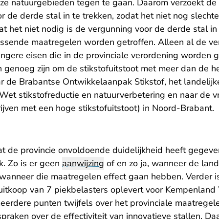
eze natuurgebieden tegen te gaan. Daarom verzoekt de 
 de derde stal in te trekken, zodat het niet nog slechte
t het niet nodig is de vergunning voor de derde stal in
sende maatregelen worden getroffen. Alleen al de ver
engere eisen die in de provinciale verordening worden 
 genoeg zijn om de stikstofuitstoot met meer dan de he
aar de Brabantse Ontwikkelaanpak Stikstof, het landeli
 Wet stikstofreductie en natuurverbetering en naar de v
ijven met een hoge stikstofuitstoot) in Noord-Brabant.
t de provincie onvoldoende duidelijkheid heeft gegeven
k. Zo is er geen
aanwijzing
of en zo ja, wanneer de land
wanneer die maatregelen effect gaan hebben. Verder i
e uitkoop van 7 piekbelasters oplevert voor Kempenland
eerdere punten twijfels over het provinciale maatrege
praken over de effectiviteit van innovatieve stallen. 