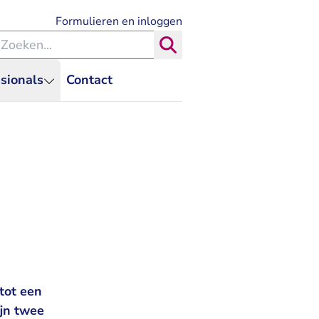
- U verlaat Rechtspraak.nl
Formulieren en inloggen
eken binnen de Rechtspraak
Zoeken
sionals
Contact
tot een
ijn twee