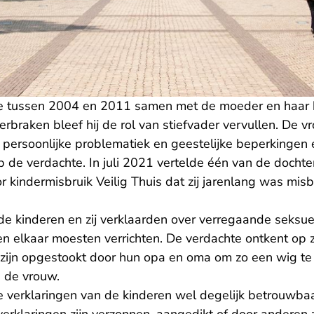
tussen 2004 en 2011 samen met de moeder en haar k
 verbraken bleef hij de rol van stiefvader vervullen. De 
persoonlijke problematiek en geestelijke beperkingen
op de verdachte. In juli 2021 vertelde één van de doch
 kindermisbruik Veilig Thuis dat zij jarenlang was misb
 de kinderen en zij verklaarden over verregaande seksu
en elkaar moesten verrichten. De verdachte ontkent op zi
n zijn opgestookt door hun opa en oma om zo een wig te
n de vrouw.
e verklaringen van de kinderen wel degelijk betrouwbaar