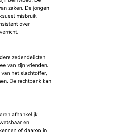
ijn beïnvloed. De
van zaken. De jongen
eksueel misbruik
nsistent over
erricht.
dere zedendelicten.
e van zijn vrienden.
 van het slachtoffer,
men. De rechtbank kan
eren afhankelijk
kwetsbaar en
rkennen of daarop in