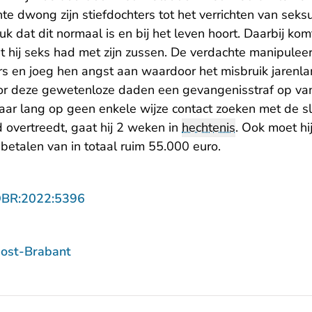
hte dwong zijn stiefdochters tot het verrichten van sek
k dat dit normaal is en bij het leven hoort. Daarbij komt 
at hij seks had met zijn zussen. De verdachte manipulee
rs en joeg hen angst aan waardoor het misbruik jarenl
or deze gewetenloze daden een gevangenisstraf op van
aar lang op geen enkele wijze contact zoeken met de sl
d overtreedt, gaat hij 2 weken in
hechtenis
. Ook moet hi
etalen van in totaal ruim 55.000 euro.
- U verlaat Rechtspraak.nl
OBR:2022:5396
ost-Brabant