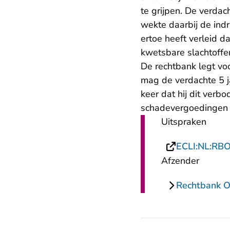
te grijpen. De verdac
wekte daarbij de indru
ertoe heeft verleid d
kwetsbare slachtoffe
De rechtbank legt vo
mag de verdachte 5 j
keer dat hij dit verbo
schadevergoedingen b
Uitspraken
ECLI:NL:RB
Afzender
Rechtbank O