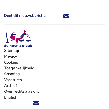
Deel dit nieuwsbericht:
Deel dit nieuwsbericht via X - U 
Deel dit nieuwsbericht via Fa
Deel dit nieuwsbericht via
Deel dit nieuwsbericht
Sitemap
Privacy
Cookies
Toegankelijkheid
Spoofing
Vacatures
- U verlaat Rechtspraak.nl
Archief
Over rechtspraak.nl
English
Volg ons op X (Twitter) - U verlaat Rechtspraak.nl
Volg ons op Facebook - U verlaat Rechtspraak.nl
Volg ons op Instagram - U verlaat Rechtspraak.nl
Volg ons op Youtube - U verlaat Rechtspraak.nl
Volg ons op LinkedIn - U verlaat Rechtspraak.n
'Blijf op de hoogte' nieuwsbrief - U verlaat