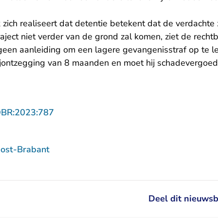
ich realiseert dat detentie betekent dat de verdachte 
aject niet verder van de grond zal komen, ziet de recht
 geen aanleiding om een lagere gevangenisstraf op te l
n rijontzegging van 8 maanden en moet hij schadevergoe
- U verlaat Rechtspraak.nl
OBR:2023:787
ost-Brabant
Deel dit nieuwsb