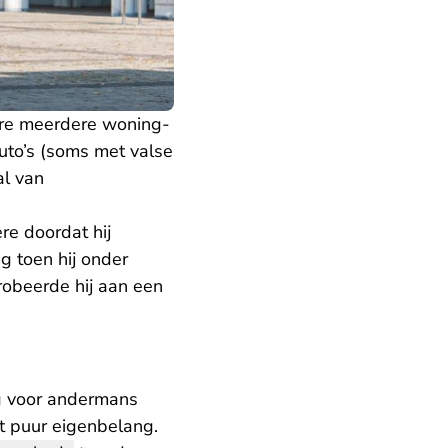
re meerdere woning-
auto’s (soms met valse
al van
re doordat hij
g toen hij onder
robeerde hij aan een
g voor andermans
it puur eigenbelang.