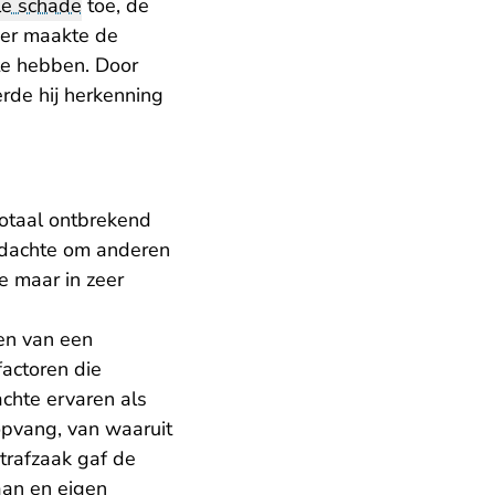
le schade
toe, de
der maakte de
 te hebben. Door
rde hij herkenning
totaal ontbrekend
erdachte om anderen
e maar in zeer
ken van een
factoren die
chte ervaren als
 opvang, van waaruit
trafzaak gaf de
aan en eigen