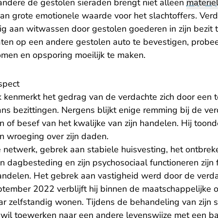
andere de gestolen sieraden brengt niet alleen
materië
an grote emotionele waarde voor het slachtoffers. Ver
dig aan witwassen door gestolen goederen in zijn bezit
ten op een andere gestolen auto te bevestigen, probee
omen en opsporing moeilijk te maken.
spect
 kenmerkt het gedrag van de verdachte zich door een 
ns bezittingen. Nergens blijkt enige remming bij de v
 of besef van het kwalijke van zijn handelen. Hij toond
n wroeging over zijn daden.
e netwerk, gebrek aan stabiele huisvesting, het ontbre
n dagbesteding en zijn psychosociaal functioneren zijn 
handelen. Het gebrek aan vastigheid werd door de verda
eptember 2022 verblijft hij binnen de maatschappelijke
r zelfstandig wonen. Tijdens de behandeling van zijn s
j wil toewerken naar een andere levenswijze met een b