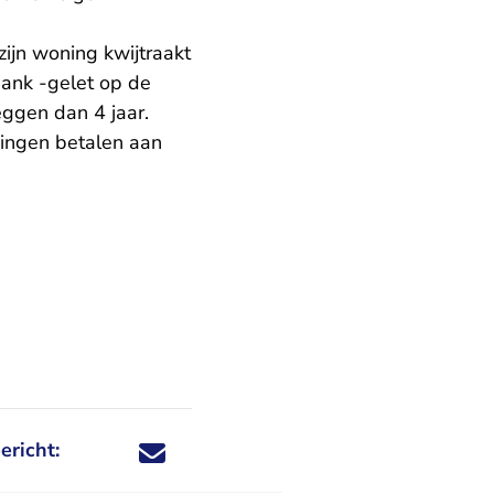
zijn woning kwijtraakt
bank -gelet op de
eggen dan 4 jaar.
dingen betalen aan
ericht:
Deel dit nieuwsbericht via X - U verlaat Rechtspraa
Deel dit nieuwsbericht via Facebook - U verlaat
Deel dit nieuwsbericht via e-mail
Deel dit nieuwsbericht via LinkedIn - U v