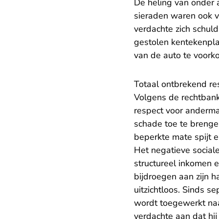
De heling van onder 
sieraden waren ook v
verdachte zich schul
gestolen kentekenpla
van de auto te voork
Totaal ontbrekend re
Volgens de rechtbank
respect voor anderma
schade toe te brengen
beperkte mate spijt e
Het negatieve social
structureel inkomen e
bijdroegen aan zijn 
uitzichtloos. Sinds s
wordt toegewerkt naa
verdachte aan dat hi