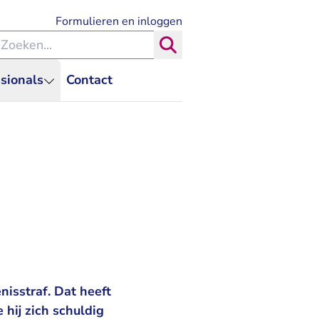
- U verlaat Rechtspraak.nl
Formulieren en inloggen
eken binnen de Rechtspraak
Zoeken
sionals
Contact
nisstraf. Dat heeft
 hij zich schuldig