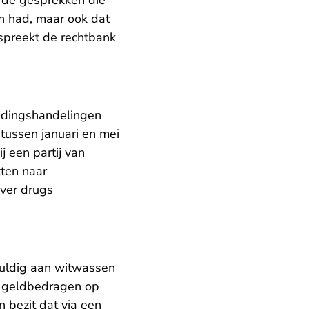
erde gesprekken die
n had, maar ook dat
 spreekt de rechtbank
eidingshandelingen
tussen januari en mei
 een partij van
tten naar
over drugs
huldig aan witwassen
te geldbedragen op
 bezit dat via een