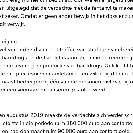
l op enig moment in bezit had. Ook waren er afgeluist
 uitgelegd dat de verdachte met de fentanyl te make
et zeker. Omdat er geen ander bewijs in het dossier zit
dit verwijt.
reiging
él veroordeeld voor het treffen van strafbare voorber
n harddrugs en de handel daarin. Zo communiceerde hij 
 de levering en productie van harddrugs. Ook kocht hij
e pre precursor voor amfetamine en wilde hij dit omze
rnaast bedreigde hij één van de personen met wie hij 
er een voorraad precursoren gestolen werd.
en augustus 2019 maakte de verdachte zich verder sc
ij stortte in die periode ruim 150.000 euro aan contan
en had daarnaast ruim 90.000 euro aan contant geld in