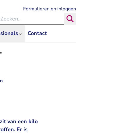
- U verlaat Rechtspraak.nl
Formulieren en inloggen
eken binnen de Rechtspraak
Zoeken
sionals
Contact
en
en
it van een kilo
ffen. Er is