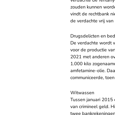
verdachte de fentany
zouden kunnen worden
vindt de rechtbank ni
de verdachte vrij van 
Drugsdelicten en bed
De verdachte wordt w
voor de productie va
2021 met anderen over
1.000 kilo zogenaamd
amfetamine-olie. Daa
communiceerde, toen 
Witwassen
Tussen januari 2015 
van crimineel geld. H
twee bankrekeningen 