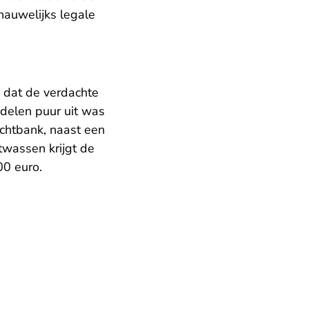
 nauwelijks legale
e dat de verdachte
ndelen puur uit was
echtbank, naast een
twassen krijgt de
00 euro.