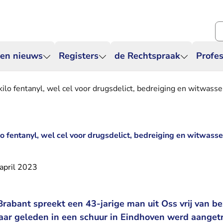
Zo
 en nieuws
Registers
de Rechtspraak
Profes
 kilo fentanyl, wel cel voor drugsdelict, bedreiging en witwass
ilo fentanyl, wel cel voor drugsdelict, bedreiging en witwass
april 2023
abant spreekt een 43-jarige man uit Oss vrij van bez
jaar geleden in een schuur in Eindhoven werd aangetro