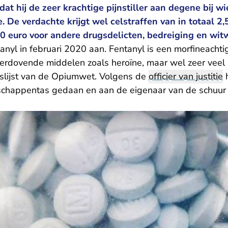
at hij de zeer krachtige pijnstiller aan degene bij w
. De verdachte krijgt wel celstraffen van in totaal 2,
0 euro voor andere drugsdelicten, bedreiging en wit
tanyl in februari 2020 aan. Fentanyl is een morfineachtige
verdovende middelen zoals heroïne, maar wel zeer veel k
slijst van de Opiumwet. Volgens de
officier van justitie
h
dschappentas gedaan en aan de eigenaar van de schuur