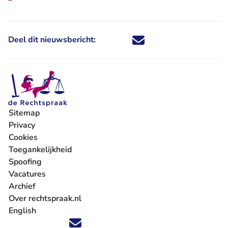
Deel dit nieuwsbericht:
Deel dit nieuwsbericht via X - U 
Deel dit nieuwsbericht via Fa
Deel dit nieuwsbericht via
Deel dit nieuwsbericht
Sitemap
Privacy
Cookies
Toegankelijkheid
Spoofing
Vacatures
- U verlaat Rechtspraak.nl
Archief
Over rechtspraak.nl
English
Volg ons op X (Twitter) - U verlaat Rechtspraak.nl
Volg ons op Facebook - U verlaat Rechtspraak.nl
Volg ons op Instagram - U verlaat Rechtspraak.nl
Volg ons op Youtube - U verlaat Rechtspraak.nl
Volg ons op LinkedIn - U verlaat Rechtspraak.n
'Blijf op de hoogte' nieuwsbrief - U verlaat