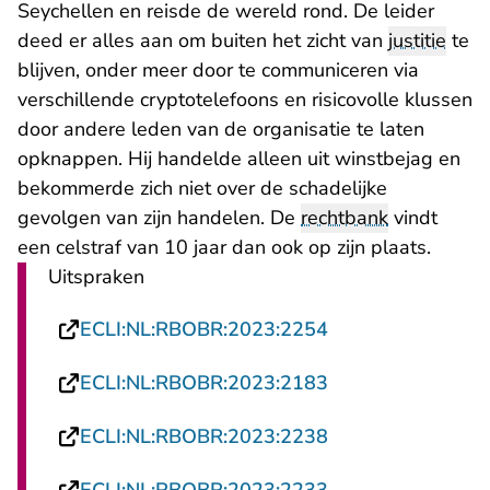
Seychellen en reisde de wereld rond. De leider
deed er alles aan om buiten het zicht van
justitie
te
blijven, onder meer door te communiceren via
verschillende cryptotelefoons en risicovolle klussen
door andere leden van de organisatie te laten
opknappen. Hij handelde alleen uit winstbejag en
bekommerde zich niet over de schadelijke
gevolgen van zijn handelen. De
rechtbank
vindt
een celstraf van 10 jaar dan ook op zijn plaats.
Uitspraken
- U verlaat Recht
ECLI:NL:RBOBR:2023:2254
- U verlaat Recht
ECLI:NL:RBOBR:2023:2183
- U verlaat Recht
ECLI:NL:RBOBR:2023:2238
- U verlaat Recht