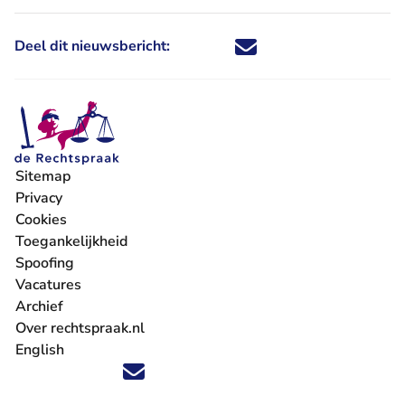
Deel dit nieuwsbericht:
Deel dit nieuwsbericht via X - U 
Deel dit nieuwsbericht via Fa
Deel dit nieuwsbericht via
Deel dit nieuwsbericht
Sitemap
Privacy
Cookies
Toegankelijkheid
Spoofing
Vacatures
- U verlaat Rechtspraak.nl
Archief
Over rechtspraak.nl
English
Volg ons op X (Twitter) - U verlaat Rechtspraak.nl
Volg ons op Facebook - U verlaat Rechtspraak.nl
Volg ons op Instagram - U verlaat Rechtspraak.nl
Volg ons op Youtube - U verlaat Rechtspraak.nl
Volg ons op LinkedIn - U verlaat Rechtspraak.n
'Blijf op de hoogte' nieuwsbrief - U verlaat