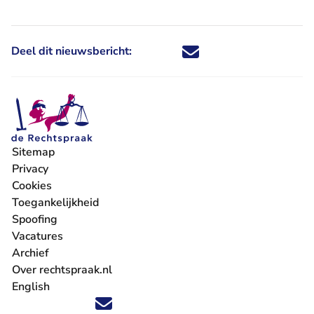
Deel dit nieuwsbericht:
Deel dit nieuwsbericht via X - U 
Deel dit nieuwsbericht via Fa
Deel dit nieuwsbericht via
Deel dit nieuwsbericht
Sitemap
Privacy
Cookies
Toegankelijkheid
Spoofing
Vacatures
- U verlaat Rechtspraak.nl
Archief
Over rechtspraak.nl
English
Volg ons op X (Twitter) - U verlaat Rechtspraak.nl
Volg ons op Facebook - U verlaat Rechtspraak.nl
Volg ons op Instagram - U verlaat Rechtspraak.nl
Volg ons op Youtube - U verlaat Rechtspraak.nl
Volg ons op LinkedIn - U verlaat Rechtspraak.n
'Blijf op de hoogte' nieuwsbrief - U verlaat