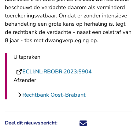
beschouwt de verdachte daarom als verminderd
toerekeningsvatbaar. Omdat er zonder intensieve
behandeling een grote kans op herhaling is, legt
de rechtbank de verdachte - naast een celstraf van
8 jaar - tbs met dwangverpleging op.
Uitspraken
- U verlaat Recht
ECLI:NL:RBOBR:2023:5904
Afzender
Rechtbank Oost-Brabant
Deel dit nieuwsbericht:
Deel dit nieuwsbericht via X - U 
Deel dit nieuwsbericht via Fa
Deel dit nieuwsbericht via
Deel dit nieuwsbericht