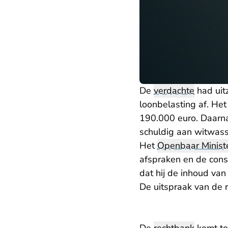
De
verdachte
had uit
loonbelasting af. Het
190.000 euro. Daarn
schuldig aan witwas
Het
Openbaar Ministe
afspraken en de con
dat hij de inhoud va
De uitspraak van de r