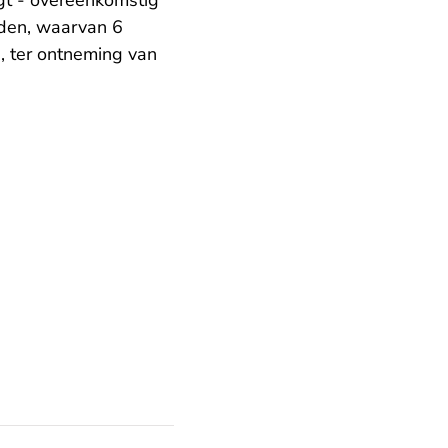
egt - overeenkomstig
den, waarvan 6
, ter ontneming van