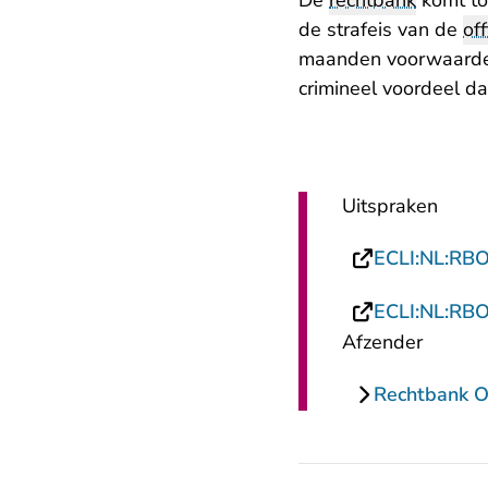
De
rechtbank
komt to
de strafeis van de
off
maanden voorwaardeli
crimineel voordeel da
Uitspraken
ECLI:NL:RB
ECLI:NL:RB
Afzender
Rechtbank O