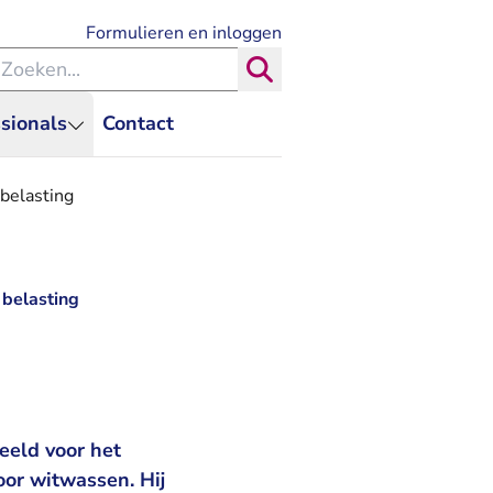
- U verlaat Rechtspraak.nl
Formulieren en inloggen
eken binnen de Rechtspraak
Zoeken
sionals
Contact
 belasting
 belasting
eeld voor het
oor witwassen. Hij