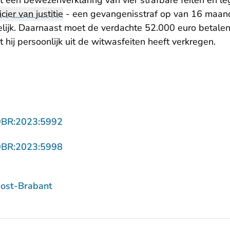
t een bewezenverklaring van vier strafbare feiten en l
icier van justitie
- een gevangenisstraf op van 16 maan
jk. Daarnaast moet de verdachte 52.000 euro betalen
t hij persoonlijk uit de witwasfeiten heeft verkregen.
- U verlaat Rechtspraak.nl
OBR:2023:5992
- U verlaat Rechtspraak.nl
OBR:2023:5998
ost-Brabant