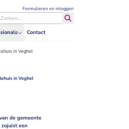
- U verlaat Rechtspraak.nl
Formulieren en inloggen
eken binnen de Rechtspraak
Zoeken
sionals
Contact
tehuis in Veghel
tehuis in Veghel
n van de gemeente
zojuist een