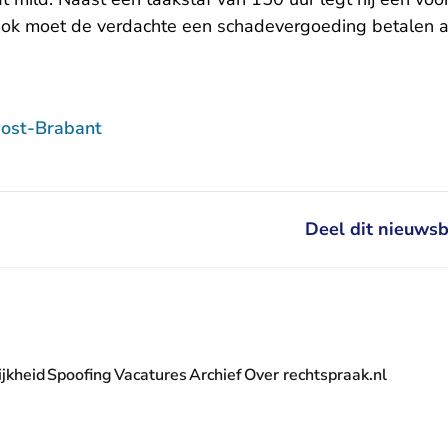
ok moet de verdachte een schadevergoeding betalen aa
ost-Brabant
Deel dit nieuwsb
jkheid
Spoofing
Vacatures
Archief
Over rechtspraak.nl
- U verlaat Rechtspraak.nl
 Rechtspraak.nl
t Rechtspraak.nl
rlaat Rechtspraak.nl
verlaat Rechtspraak.nl
 U verlaat Rechtspraak.nl
' nieuwsbrief - U verlaat Rechtspraak.nl