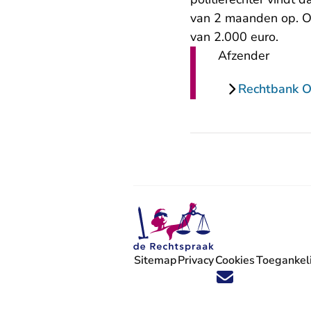
van 2 maanden op. O
van 2.000 euro.
Afzender
Rechtbank O
Sitemap
Privacy
Cookies
Toegankeli
Volg ons op X (Twitter) - U verlaat
Volg ons op Facebook - U verlaa
Volg ons op Instagram - U ve
Volg ons op Youtube - U 
Volg ons op LinkedIn -
'Blijf op de hoogte