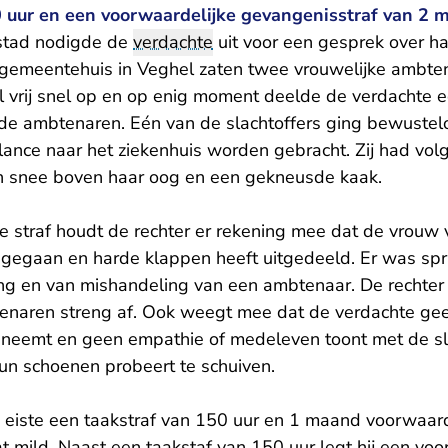
0 uur en een voorwaardelijke gevangenisstraf van 2 
stad nodigde de
verdachte
uit voor een gesprek over haa
et gemeentehuis in Veghel zaten twee vrouwelijke ambte
 vrij snel op en op enig moment deelde de verdachte e
eide ambtenaren. Eén van de slachtoffers ging bewuste
nce naar het ziekenhuis worden gebracht. Zij had vol
n snee boven haar oog en een gekneusde kaak.
e straf houdt de rechter er rekening mee dat de vrouw v
 is gegaan en harde klappen heeft uitgedeeld. Er was s
ng en van mishandeling van een ambtenaar. De rechter 
enaren streng af. Ook weegt mee dat de verdachte ge
 neemt en geen empathie of medeleven toont met de sl
 hun schoenen probeert te schuiven.
eiste een taakstraf van 150 uur en 1 maand voorwaarde
dat mild. Naast een taakstaf van 150 uur legt hij een voo