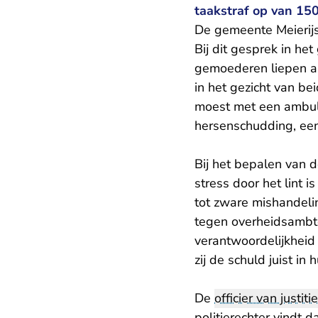
taakstraf op van 15
De gemeente Meierij
Bij dit gesprek in h
gemoederen liepen al
in het gezicht van b
moest met een ambula
hersenschudding, ee
Bij het bepalen van d
stress door het lint
tot zware mishandeli
tegen overheidsambt
verantwoordelijkheid
zij de schuld juist in
De
officier van justitie
politierechter vindt 