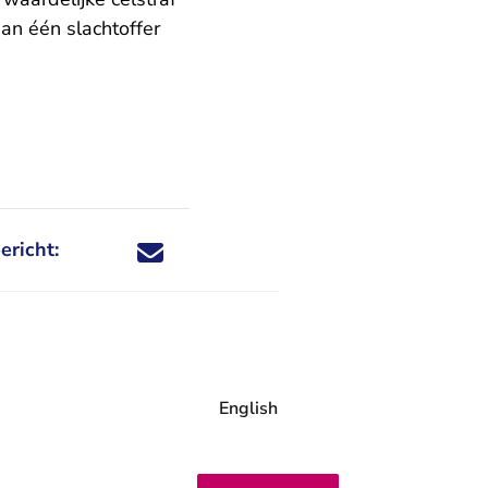
n één slachtoffer
ericht:
Deel dit nieuwsbericht via X - U verlaat Rechtspraa
Deel dit nieuwsbericht via Facebook - U verlaat
Deel dit nieuwsbericht via e-mail
Deel dit nieuwsbericht via LinkedIn - U v
English