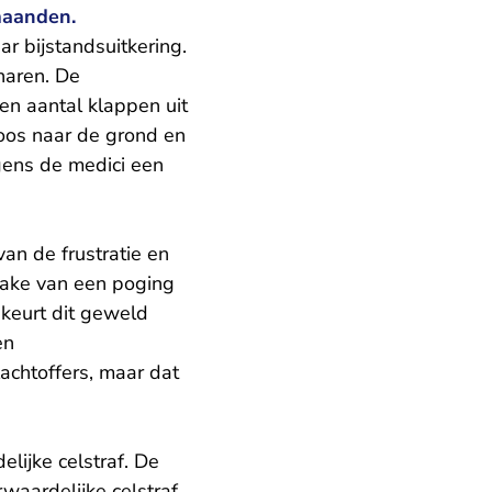
maanden.
r bijstandsuitkering.
naren. De
en aantal klappen uit
loos naar de grond en
gens de medici een
an de frustratie en
prake van een poging
keurt dit geweld
en
achtoffers, maar dat
lijke celstraf. De
rwaardelijke celstraf