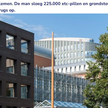
blemen. De man sloeg 225.000 xtc-pillen en grondsto
rugs op.