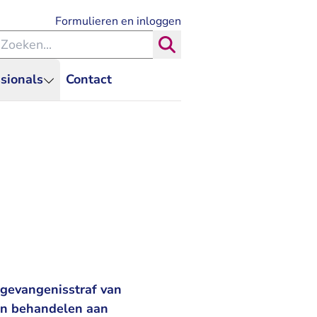
- U verlaat Rechtspraak.nl
Formulieren en inloggen
eken binnen de Rechtspraak
Zoeken
sionals
Contact
 gevangenisstraf van
en behandelen aan