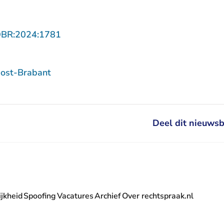
- U verlaat Rechtspraak.nl
OBR:2024:1781
ost-Brabant
Deel dit nieuwsb
jkheid
Spoofing
Vacatures
Archief
Over rechtspraak.nl
- U verlaat Rechtspraak.nl
 Rechtspraak.nl
t Rechtspraak.nl
rlaat Rechtspraak.nl
verlaat Rechtspraak.nl
 U verlaat Rechtspraak.nl
' nieuwsbrief - U verlaat Rechtspraak.nl