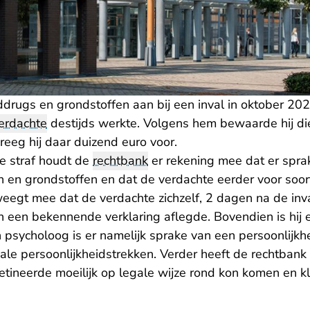
rddrugs en grondstoffen aan bij een inval in oktober 2023
erdachte
destijds werkte. Volgens hem bewaarde hij die
kreeg hij daar duizend euro voor.
de straf houdt de
rechtbank
er rekening mee dat er sprak
n en grondstoffen en dat de verdachte eerder voor soor
eegt mee dat de verdachte zichzelf, 2 dagen na de inva
 een bekennende verklaring aflegde. Bovendien is hij
 psycholoog is er namelijk sprake van een persoonlijkh
iale persoonlijkheidstrekken. Verder heeft de rechtbank
tineerde moeilijk op legale wijze rond kon komen en kl