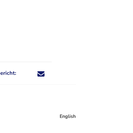
ericht:
Deel dit nieuwsbericht via X - U verlaat Rechtspraa
Deel dit nieuwsbericht via Facebook - U verlaat
Deel dit nieuwsbericht via e-mail
Deel dit nieuwsbericht via LinkedIn - U v
English