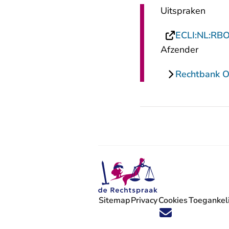
Uitspraken
ECLI:NL:RB
Afzender
Rechtbank O
Sitemap
Privacy
Cookies
Toegankeli
Volg ons op X (Twitter) - U verlaat
Volg ons op Facebook - U verlaa
Volg ons op Instagram - U ve
Volg ons op Youtube - U 
Volg ons op LinkedIn -
'Blijf op de hoogte