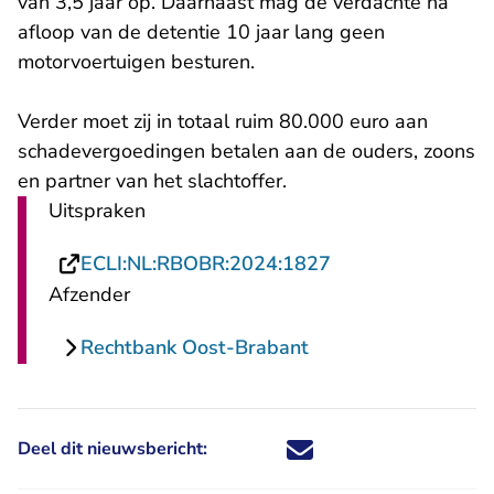
van 3,5 jaar op. Daarnaast mag de verdachte na
afloop van de detentie 10 jaar lang geen
motorvoertuigen besturen.
Verder moet zij in totaal ruim 80.000 euro aan
schadevergoedingen betalen aan de ouders, zoons
en partner van het slachtoffer.
Uitspraken
- U verlaat Recht
ECLI:NL:RBOBR:2024:1827
Afzender
Rechtbank Oost-Brabant
Deel dit nieuwsbericht:
Deel dit nieuwsbericht via X - U 
Deel dit nieuwsbericht via Fa
Deel dit nieuwsbericht via
Deel dit nieuwsbericht