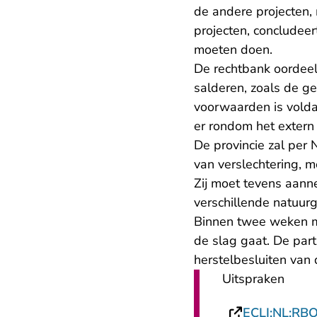
de andere projecten, 
projecten, concludee
moeten doen.
De rechtbank oordeel
salderen, zoals de g
voorwaarden is volda
er rondom het extern
De provincie zal per
van verslechtering, 
Zij moet tevens aanne
verschillende natuur
Binnen twee weken mo
de slag gaat. De part
herstelbesluiten van
Uitspraken
ECLI:NL:RB