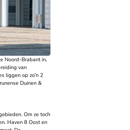
ie Noord-Brabant in,
reiding van
s liggen op zo’n 2
Drunense Duinen &
rgebieden. Om ze toch
ren. Haven 8 Oost en