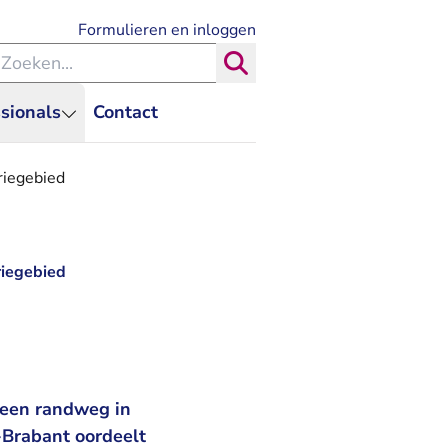
- U verlaat Rechtspraak.nl
Formulieren en inloggen
eken binnen de Rechtspraak
Zoeken
sionals
Contact
riegebied
riegebied
 een randweg in
-Brabant oordeelt