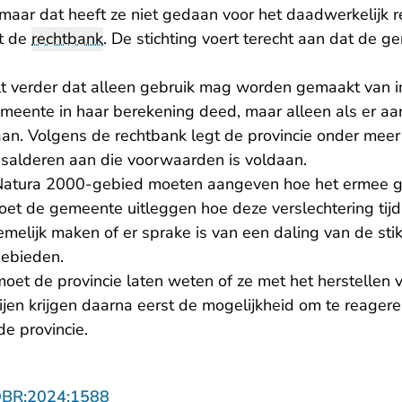
maar dat heeft ze niet gedaan voor het daadwerkelijk r
rt de
rechtbank
. De stichting voert terecht aan dat de 
t verder dat alleen gebruik mag worden gemaakt van in
emeente in haar berekening deed, maar alleen als er a
an. Volgens de rechtbank legt de provincie onder meer
 salderen aan die voorwaarden is voldaan.
 Natura 2000-gebied moeten aangeven hoe het ermee ga
moet de gemeente uitleggen hoe deze verslechtering tij
melijk maken of er sprake is van een daling van de sti
gebieden.
et de provincie laten weten of ze met het herstellen
ijen krijgen daarna eerst de mogelijkheid om te reager
 de provincie.
- U verlaat Rechtspraak.nl
OBR:2024:1588