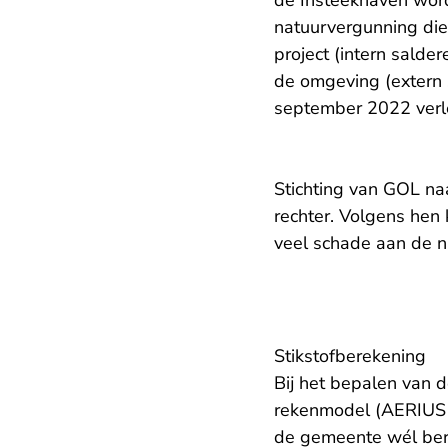
de Insteekhaven wor
natuurvergunning die
project (intern sald
de omgeving (extern 
september 2022 verle
Stichting van GOL na
rechter. Volgens hen 
veel schade aan de 
Stikstofberekening
Bij het bepalen van 
rekenmodel (AERIUS C
de gemeente wél bere