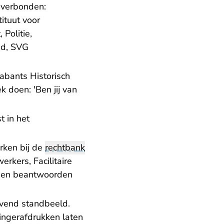
n verbonden:
tituut voor
, Politie,
nd, SVG
rabants Historisch
k doen: 'Ben jij van
t in het
rken bij de
rechtbank
erkers, Facilitaire
al en beantwoorden
levend standbeeld.
vingerafdrukken laten