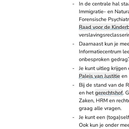
In de centrale hal st
Immigratie- en Natura
Forensische Psychiatr
Raad voor de Kinder
verslavingsreclasseri
Daarnaast kun je me
Informatiecentrum lee
onbesproken gedrag?
Je kunt uitleg krijge
Paleis van Justitie
en 
Bij de stand van de 
en het
gerechtshof
. 
Zaken, HRM en rechte
graag alle vragen.
Je kunt een (toga)sel
Ook kun je onder meer