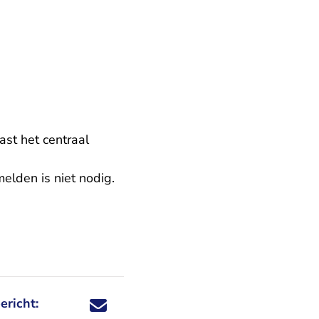
ast het centraal
lden is niet nodig.
ericht:
Deel dit nieuwsbericht via X - U verlaat Rechtspraa
Deel dit nieuwsbericht via Facebook - U verlaat
Deel dit nieuwsbericht via e-mail
Deel dit nieuwsbericht via LinkedIn - U v