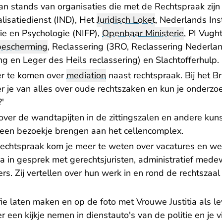
aan stands van organisaties die met de Rechtspraak zij
lisatiedienst (IND), Het
Juridisch Loket
, Nederlands Ins
ie en Psychologie (NIFP),
Openbaar Ministerie
, PI Vught
bescherming
, Reclassering (3RO, Reclassering Nederla
ng en Leger des Heils reclassering) en Slachtofferhulp.
er te komen over
mediation
naast rechtspraak. Bij het B
r je van alles over oude rechtszaken en kun je onderzoe
'
n over de wandtapijten in de zittingszalen en andere kuns
een bezoekje brengen aan het cellencomplex.
Rechtspraak kom je meer te weten over vacatures en we
Ga in gesprek met gerechtsjuristen, administratief medew
rs. Zij vertellen over hun werk in en rond de rechtsza
fie laten maken en op de foto met Vrouwe Justitia als 
 een kijkje nemen in dienstauto's van de politie en je 