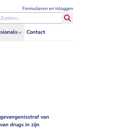
- U verlaat Rechtspraak.nl
Formulieren en inloggen
eken binnen de Rechtspraak
Zoeken
sionals
Contact
 gevangenisstraf van
an drugs in zijn