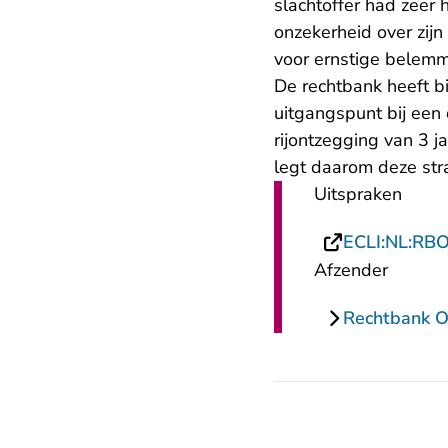
slachtoffer had zeer
onzekerheid over zijn
voor ernstige belemme
De rechtbank heeft bi
uitgangspunt bij een
rijontzegging van 3 j
legt daarom deze str
Uitspraken
ECLI:NL:RB
Afzender
Rechtbank O