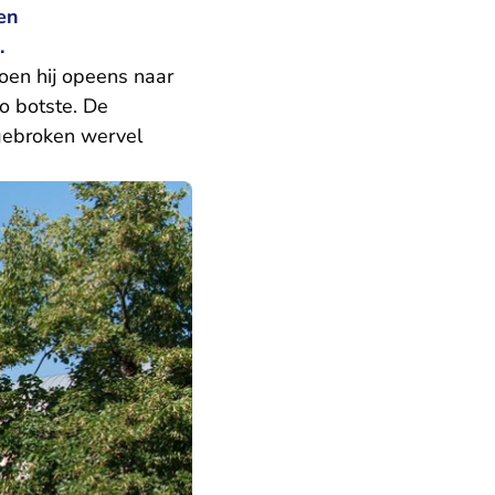
en
.
oen hij opeens naar
o botste. De
fgebroken wervel