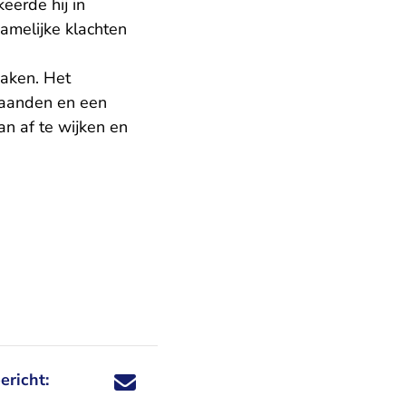
eerde hij in
amelijke klachten
zaken. Het
 maanden en een
an af te wijken en
ericht:
Deel dit nieuwsbericht via X - U verlaat Rechtspraa
Deel dit nieuwsbericht via Facebook - U verlaat
Deel dit nieuwsbericht via e-mail
Deel dit nieuwsbericht via LinkedIn - U v