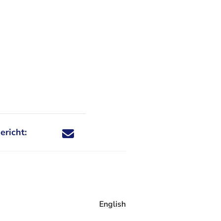
ericht:
Deel dit nieuwsbericht via X - U verlaat Rechtspraa
Deel dit nieuwsbericht via Facebook - U verlaat
Deel dit nieuwsbericht via e-mail
Deel dit nieuwsbericht via LinkedIn - U v
English