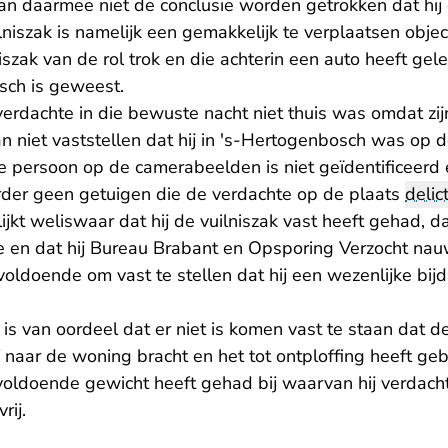
an daarmee niet de conclusie worden getrokken dat hij
lniszak is namelijk een gemakkelijk te verplaatsen obje
niszak van de rol trok en die achterin een auto heeft gele
sch is geweest.
 verdachte in die bewuste nacht niet thuis was omdat z
 niet vaststellen dat hij in 's-Hertogenbosch was op de
e persoon op de camerabeelden is niet geïdentificeerd 
verder geen getuigen die de verdachte op de plaats
delic
ijkt weliswaar dat hij de vuilniszak vast heeft gehad, da
e en dat hij Bureau Brabant en Opsporing Verzocht nau
onvoldoende om vast te stellen dat hij een wezenlijke bi
is van oordeel dat er niet is komen vast te staan dat 
 naar de woning bracht en het tot ontploffing heeft gebr
voldoende gewicht heeft gehad bij waarvan hij verdach
rij.