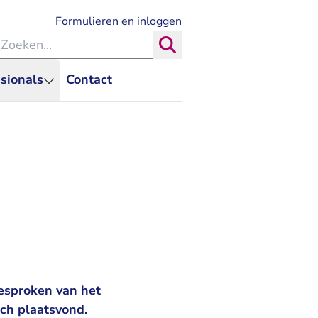
- U verlaat Rechtspraak.nl
Formulieren en inloggen
eken binnen de Rechtspraak
Zoeken
sionals
Contact
esproken van het
ch plaatsvond.