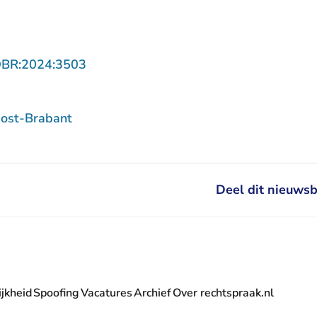
- U verlaat Rechtspraak.nl
OBR:2024:3503
ost-Brabant
Deel dit nieuwsb
jkheid
Spoofing
Vacatures
Archief
Over rechtspraak.nl
- U verlaat Rechtspraak.nl
 Rechtspraak.nl
t Rechtspraak.nl
rlaat Rechtspraak.nl
verlaat Rechtspraak.nl
 U verlaat Rechtspraak.nl
' nieuwsbrief - U verlaat Rechtspraak.nl