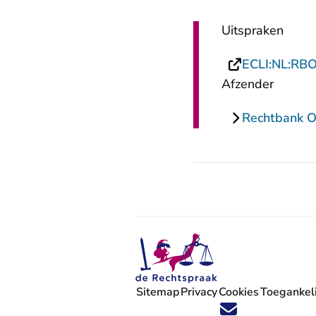
Uitspraken
ECLI:NL:RB
Afzender
Rechtbank O
Sitemap
Privacy
Cookies
Toegankeli
Volg ons op X (Twitter) - U verlaat
Volg ons op Facebook - U verlaa
Volg ons op Instagram - U ve
Volg ons op Youtube - U 
Volg ons op LinkedIn -
'Blijf op de hoogte