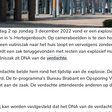
rdag 2 op zondag 3 december 2022 vond er een explosie
n in 's-Hertogenbosch. Op camerabeelden is te zien ho
een vuilniszak naar het huis loopt en vervolgens zonde
rdt een zak teruggevonden met resten van explosief ma
ilniszak zit DNA van de
verdachte
.
dachte belde hem rond het tijdstip van de explosie. D
ord. De tv-programma's Bureau Brabant en Opsporing 
ht aan de zaak. De verdachte attendeerde anderen op d
k
kan worden vastgesteld dat het DNA van de verdachte