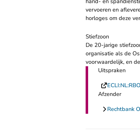
hand- en spandienste
vervoeren en aflever
horloges om deze ve
Stiefzoon
De 20-jarige stiefzo
organisatie als de O
voorwaardelijk, en 
Uitspraken
ECLI:NL:RB
Afzender
Rechtbank O