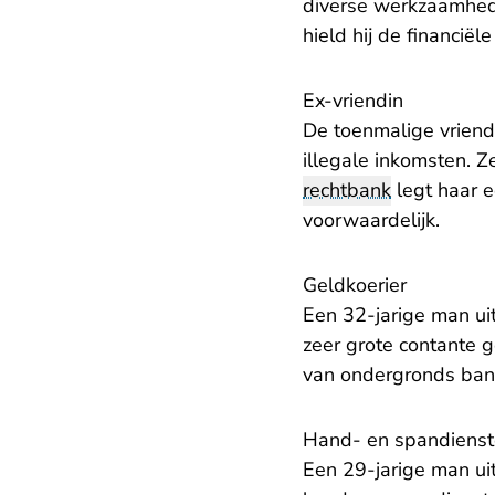
diverse werkzaamheden
hield hij de financiël
Ex-vriendin
De toenmalige vrien
illegale inkomsten. Z
rechtbank
legt haar 
voorwaardelijk.
Geldkoerier
Een 32-jarige man ui
zeer grote contante 
van ondergronds bank
Hand- en spandiens
Een 29-jarige man uit