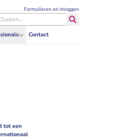
- U verlaat Rechtspraak.nl
Formulieren en inloggen
eken binnen de Rechtspraak
Zoeken
sionals
Contact
d tot een
ernationaal