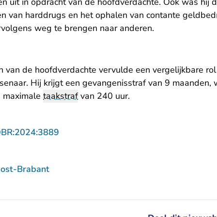
n uit in opdracht van de hoofdverdachte. Ook was hij d
en van harddrugs en het ophalen van contante geldbed
rvolgens weg te brengen naar anderen.
on van de hoofdverdachte vervulde een vergelijkbare ro
ssenaar. Hij krijgt een gevangenisstraf van 9 maanden
de maximale
taakstraf
van 240 uur.
- U verlaat Rechtspraak.nl
OBR:2024:3889
ost-Brabant