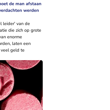
moet de man afstaan
e verdachten werden
 leider' van de
atie die zich op grote
 van enorme
rden, laten een
 veel geld te