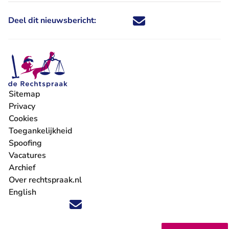
Deel dit nieuwsbericht:
Deel dit nieuwsbericht via X - U 
Deel dit nieuwsbericht via Fa
Deel dit nieuwsbericht via
Deel dit nieuwsbericht
Sitemap
Privacy
Cookies
Toegankelijkheid
Spoofing
Vacatures
- U verlaat Rechtspraak.nl
Archief
Over rechtspraak.nl
English
Volg ons op X (Twitter) - U verlaat Rechtspraak.nl
Volg ons op Facebook - U verlaat Rechtspraak.nl
Volg ons op Instagram - U verlaat Rechtspraak.nl
Volg ons op Youtube - U verlaat Rechtspraak.nl
Volg ons op LinkedIn - U verlaat Rechtspraak.n
'Blijf op de hoogte' nieuwsbrief - U verlaat