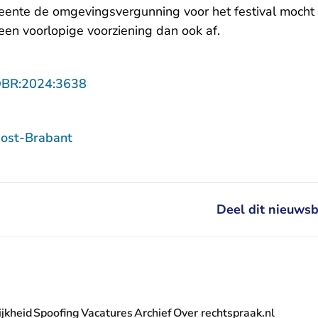
ente de omgevingsvergunning voor het festival mocht 
 een voorlopige voorziening dan ook af.
- U verlaat Rechtspraak.nl
OBR:2024:3638
ost-Brabant
Deel dit nieuwsb
jkheid
Spoofing
Vacatures
Archief
Over rechtspraak.nl