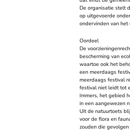
dat vindt de gemeent
De organisatie stelt 
op uitgevoerde onder
ondervinden van het
Oordeel
De voorzieningenrech
bescherming van eco
waartoe ook het beho
een meerdaags festiv
meerdaags festival n
festival niet leidt t
Immers, het gebied he
in een aangewezen n
Uit de natuurtoets bl
voor de flora en fau
zouden die gevolgen