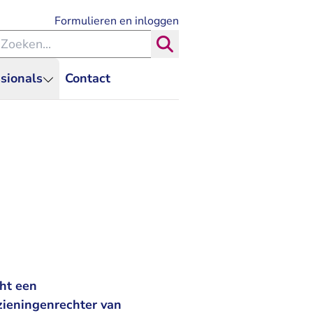
- U verlaat Rechtspraak.nl
Formulieren en inloggen
eken binnen de Rechtspraak
Zoeken
sionals
Contact
ht een
zieningenrechter van