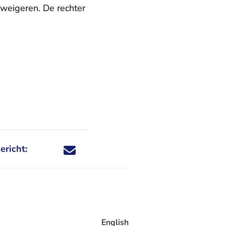
weigeren. De rechter
ericht:
Deel dit nieuwsbericht via X - U verlaat Rechtspraa
Deel dit nieuwsbericht via Facebook - U verlaat
Deel dit nieuwsbericht via e-mail
Deel dit nieuwsbericht via LinkedIn - U v
English