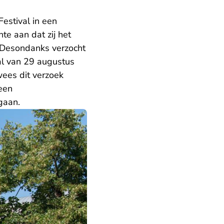
estival in een
te aan dat zij het
. Desondanks verzocht
al van 29 augustus
ees dit verzoek
 een
gaan.