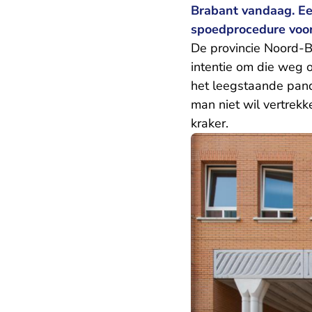
Brabant vandaag. Een
spoedprocedure voo
De provincie Noord-B
intentie om die weg o
het leegstaande pand
man niet wil vertrek
kraker.