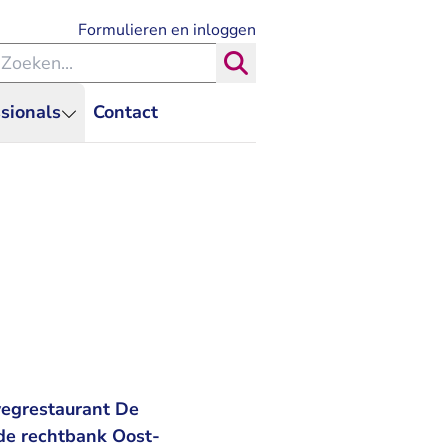
- U verlaat Rechtspraak.nl
Formulieren en inloggen
eken binnen de Rechtspraak
Zoeken
sionals
Contact
wegrestaurant De
 de rechtbank Oost-