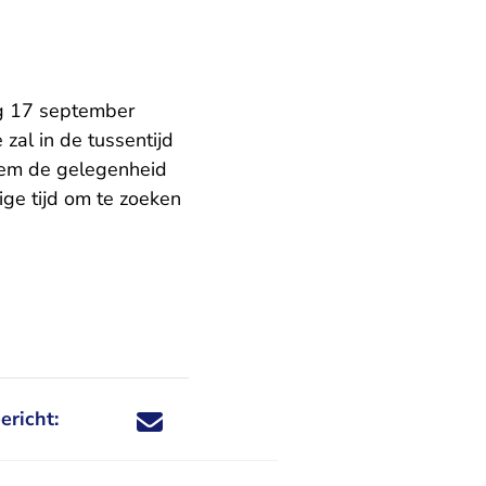
ag 17 september
zal in de tussentijd
 hem de gelegenheid
ige tijd om te zoeken
ericht:
Deel dit nieuwsbericht via X - U verlaat Rechtspraa
Deel dit nieuwsbericht via Facebook - U verlaat
Deel dit nieuwsbericht via e-mail
Deel dit nieuwsbericht via LinkedIn - U v