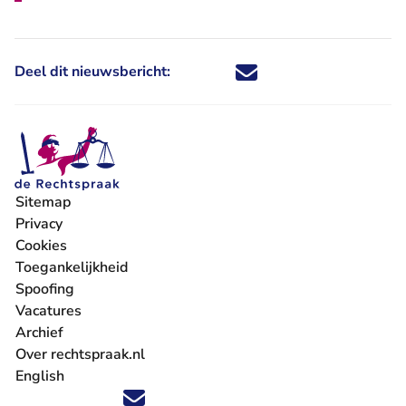
Deel dit nieuwsbericht:
Deel dit nieuwsbericht via X - U 
Deel dit nieuwsbericht via Fa
Deel dit nieuwsbericht via
Deel dit nieuwsbericht
Sitemap
Privacy
Cookies
Toegankelijkheid
Spoofing
Vacatures
- U verlaat Rechtspraak.nl
Archief
Over rechtspraak.nl
English
Volg ons op X (Twitter) - U verlaat Rechtspraak.nl
Volg ons op Facebook - U verlaat Rechtspraak.nl
Volg ons op Instagram - U verlaat Rechtspraak.nl
Volg ons op Youtube - U verlaat Rechtspraak.nl
Volg ons op LinkedIn - U verlaat Rechtspraak.n
'Blijf op de hoogte' nieuwsbrief - U verlaat