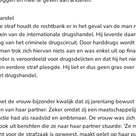
 leggen en mee te geven aan anderen.
handel
e straf houdt de rechtbank er in het geval van de man 
rein van de internationale drugshandel. Hij leverde da
g van het criminele drugscircuit. Door harddrugs word
man trok zich hiervan niets aan en was enkel uit op fin
der is veroordeeld voor drugsdelicten en dat hij het n
en eerdere straf pleegde. Hij liet er dus geen gras over
met drugshandel.
t de vrouw bijzonder kwalijk dat zij jarenlang bewust 
n van haar partner. Zeker omdat zij een maatschappelij
nctie had als raadslid en ambtenaar. De vrouw was zich
kt ook uit berichten die ze naar haar partner stuurde: ‘Z
 voor de strafzaak is geweest, maakt gelet op haar pub