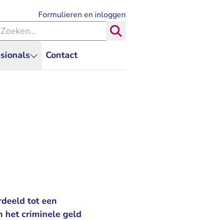
- U verlaat Rechtspraak.nl
Formulieren en inloggen
eken binnen de Rechtspraak
Zoeken
sionals
Contact
rdeeld tot een
n het criminele geld