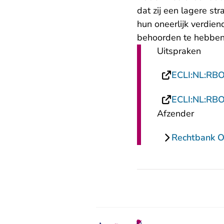
dat zij een lagere st
hun oneerlijk verdien
behoorden te hebbe
Uitspraken
ECLI:NL:RB
ECLI:NL:RB
Afzender
Rechtbank O