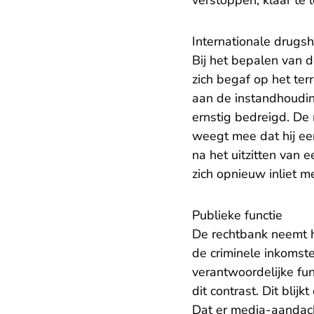
verstoppen, klaar te
Internationale drugs
Bij het bepalen van d
zich begaf op het ter
aan de instandhoudin
ernstig bedreigd. De 
weegt mee dat hij eer
na het uitzitten van e
zich opnieuw inliet 
Publieke functie
De rechtbank neemt he
de criminele inkomste
verantwoordelijke fu
dit contrast. Dit blij
Dat er media-aandacht