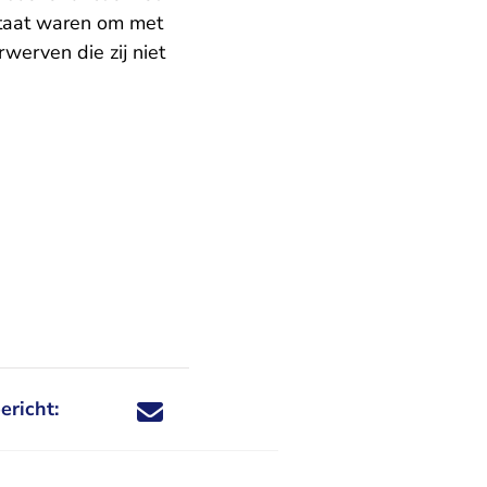
 staat waren om met
werven die zij niet
ericht:
Deel dit nieuwsbericht via X - U verlaat Rechtspraa
Deel dit nieuwsbericht via Facebook - U verlaat
Deel dit nieuwsbericht via e-mail
Deel dit nieuwsbericht via LinkedIn - U v