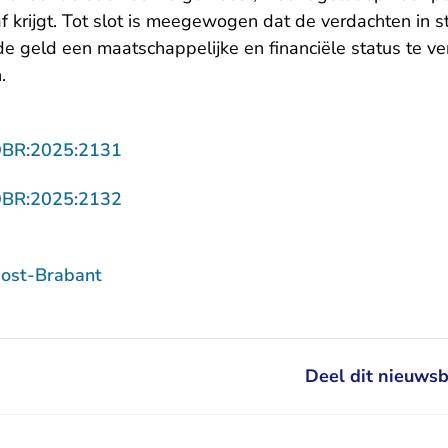
raf krijgt. Tot slot is meegewogen dat de verdachten in
de geld een maatschappelijke en financiële status te ver
n.
- U verlaat Rechtspraak.nl
OBR:2025:2131
- U verlaat Rechtspraak.nl
OBR:2025:2132
ost-Brabant
Deel dit nieuwsb