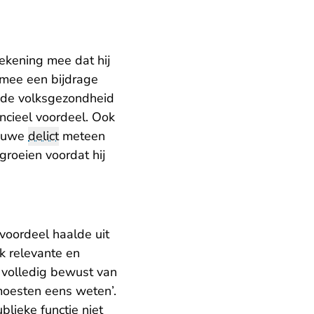
rekening mee dat hij
armee een bijdrage
t de volksgezondheid
ancieel voordeel. Ook
ieuwe
delict
meteen
 groeien voordat hij
voordeel haalde uit
k relevante en
 volledig bewust van
e moesten eens weten’.
lieke functie niet