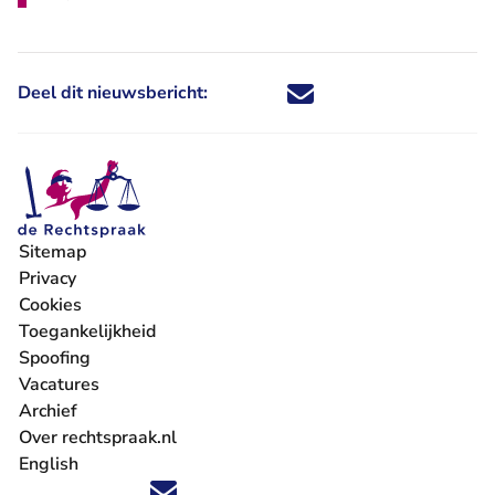
Deel dit nieuwsbericht:
Deel dit nieuwsbericht via X - U 
Deel dit nieuwsbericht via Fa
Deel dit nieuwsbericht via
Deel dit nieuwsbericht
Sitemap
Privacy
Cookies
Toegankelijkheid
Spoofing
Vacatures
- U verlaat Rechtspraak.nl
Archief
Over rechtspraak.nl
English
Volg ons op X (Twitter) - U verlaat Rechtspraak.nl
Volg ons op Facebook - U verlaat Rechtspraak.nl
Volg ons op Instagram - U verlaat Rechtspraak.nl
Volg ons op Youtube - U verlaat Rechtspraak.nl
Volg ons op LinkedIn - U verlaat Rechtspraak.n
'Blijf op de hoogte' nieuwsbrief - U verlaat