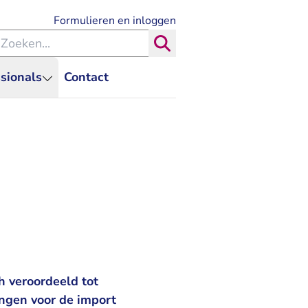
- U verlaat Rechtspraak.nl
Formulieren en inloggen
eken binnen de Rechtspraak
Zoeken
sionals
Contact
h veroordeeld tot
ngen voor de import