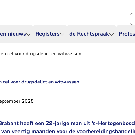
Zo
 en nieuws
Registers
de Rechtspraak
Profes
aren cel voor drugsdelict en witwassen
n cel voor drugsdelict en witwassen
september 2025
rabant heeft een 29-jarige man uit 's-Hertogenbosc
 van veertig maanden voor de voorbereidingshandeli