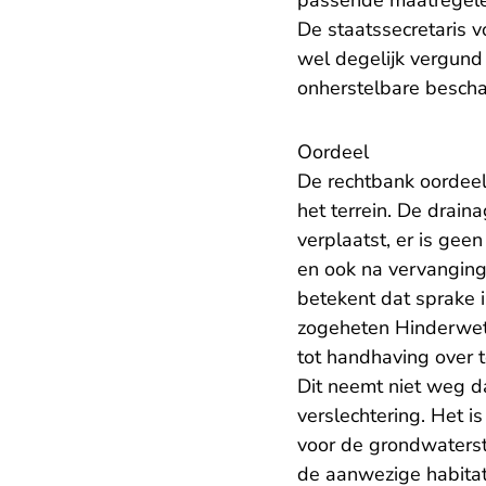
passende maatregele
De staatssecretaris 
wel degelijk vergund 
onherstelbare bescha
Oordeel
De rechtbank oordeel
het terrein. De draina
verplaatst, er is gee
en ook na vervanging
betekent dat sprake 
zogeheten Hinderwetv
tot handhaving over 
Dit neemt niet weg d
verslechtering. Het i
voor de grondwaterst
de aanwezige habitats