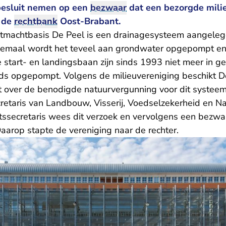
besluit nemen op een
bezwaar
dat een bezorgde mili
t de
rechtbank
Oost-Brabant.
tmachtbasis De Peel is een drainagesysteem aangeleg
 gemaal wordt het teveel aan grondwater opgepompt en
start- en landingsbaan zijn sinds 1993 niet meer in ge
s opgepompt. Volgens de milieuvereniging beschikt De
iet over de benodigde natuurvergunning voor dit systeem
cretaris van Landbouw, Visserij, Voedselzekerheid en 
atssecretaris wees dit verzoek en vervolgens een bezw
Daarop stapte de vereniging naar de rechter.