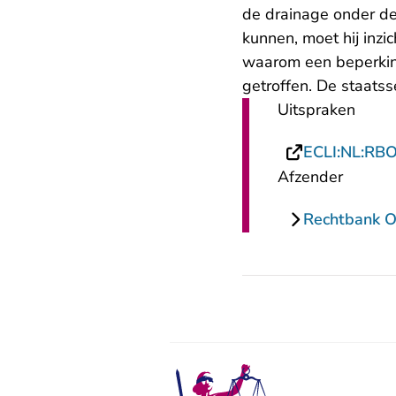
de drainage onder de
kunnen, moet hij inzi
waarom een beperkin
getroffen. De staatsse
Uitspraken
ECLI:NL:RB
Afzender
Rechtbank O