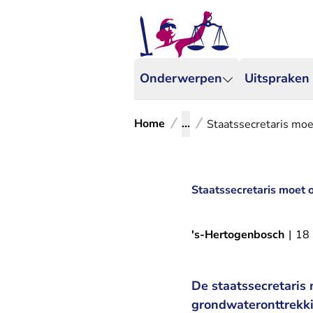
Onderwerpen
Uitspraken
Home
...
Staatssecretaris moe
Staatssecretaris moet 
's-Hertogenbosch
|
18
De staatssecretaris
grondwateronttrekki