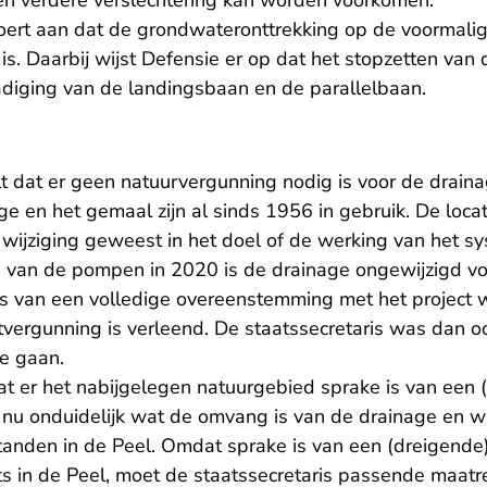
n verdere verslechtering kan worden voorkomen.
voert aan dat de grondwateronttrekking op de voormali
is. Daarbij wijst Defensie er op dat het stopzetten van 
diging van de landingsbaan en de parallelbaan.
t dat er geen natuurvergunning nodig is voor de drain
ge en het gemaal zijn al sinds 1956 in gebruik. De locat
n wijziging geweest in het doel of de werking van het 
 van de pompen in 2020 is de drainage ongewijzigd voo
is van een volledige overeenstemming met het project
ergunning is verleend. De staatssecretaris was dan 
te gaan.
at er het nabijgelegen natuurgebied sprake is van een 
s nu onduidelijk wat de omvang is van de drainage en w
anden in de Peel. Omdat sprake is van een (dreigende)
 in de Peel, moet de staatssecretaris passende maatreg