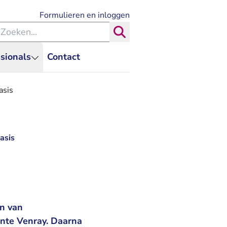
- U verlaat Rechtspraak.nl
Formulieren en inloggen
eken binnen de Rechtspraak
Zoeken
sionals
Contact
asis
asis
jn van
nte Venray. Daarna