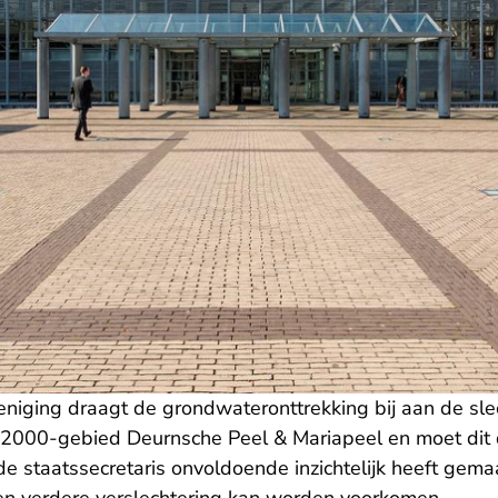
eniging draagt de grondwateronttrekking bij aan de sle
ra 2000-gebied Deurnsche Peel & Mariapeel en moet di
t de staatssecretaris onvoldoende inzichtelijk heeft gem