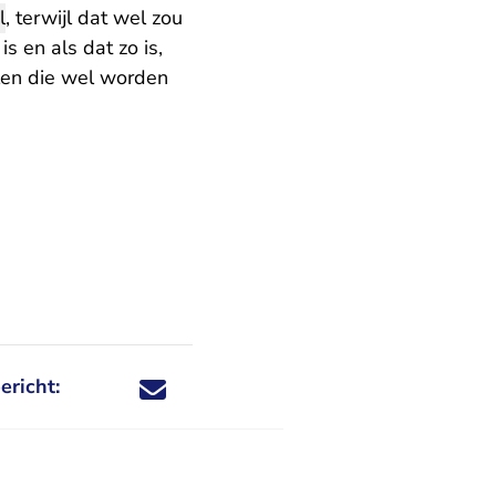
l
, terwijl dat wel zou
s en als dat zo is,
len die wel worden
ericht:
Deel dit nieuwsbericht via X - U verlaat Rechtspraa
Deel dit nieuwsbericht via Facebook - U verlaat
Deel dit nieuwsbericht via e-mail
Deel dit nieuwsbericht via LinkedIn - U v