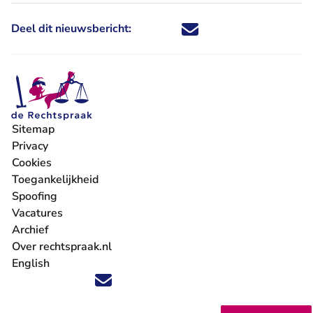
Deel dit nieuwsbericht:
Deel dit nieuwsbericht via X - U 
Deel dit nieuwsbericht via Fa
Deel dit nieuwsbericht via
Deel dit nieuwsbericht
Sitemap
Privacy
Cookies
Toegankelijkheid
Spoofing
Vacatures
- U verlaat Rechtspraak.nl
Archief
Over rechtspraak.nl
English
Volg ons op X (Twitter) - U verlaat Rechtspraak.nl
Volg ons op Facebook - U verlaat Rechtspraak.nl
Volg ons op Instagram - U verlaat Rechtspraak.nl
Volg ons op Youtube - U verlaat Rechtspraak.nl
Volg ons op LinkedIn - U verlaat Rechtspraak.n
'Blijf op de hoogte' nieuwsbrief - U verlaat