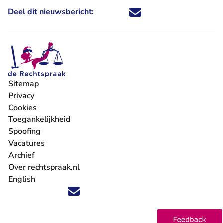
Deel dit nieuwsbericht:
Deel dit nieuwsbericht via X - U 
Deel dit nieuwsbericht via Fa
Deel dit nieuwsbericht via
Deel dit nieuwsbericht
Sitemap
Privacy
Cookies
Toegankelijkheid
Spoofing
Vacatures
- U verlaat Rechtspraak.nl
Archief
Over rechtspraak.nl
English
Volg ons op X (Twitter) - U verlaat Rechtspraak.nl
Volg ons op Facebook - U verlaat Rechtspraak.nl
Volg ons op Instagram - U verlaat Rechtspraak.nl
Volg ons op Youtube - U verlaat Rechtspraak.nl
Volg ons op LinkedIn - U verlaat Rechtspraak.n
'Blijf op de hoogte' nieuwsbrief - U verlaat