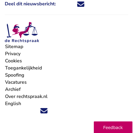
Deel dit nieuwsbericht:
Deel dit nieuwsbericht via X - U 
Deel dit nieuwsbericht via Fa
Deel dit nieuwsbericht via
Deel dit nieuwsbericht
Sitemap
Privacy
Cookies
Toegankelijkheid
Spoofing
Vacatures
- U verlaat Rechtspraak.nl
Archief
Over rechtspraak.nl
English
Volg ons op X (Twitter) - U verlaat Rechtspraak.nl
Volg ons op Facebook - U verlaat Rechtspraak.nl
Volg ons op Instagram - U verlaat Rechtspraak.nl
Volg ons op Youtube - U verlaat Rechtspraak.nl
Volg ons op LinkedIn - U verlaat Rechtspraak.n
'Blijf op de hoogte' nieuwsbrief - U verlaat