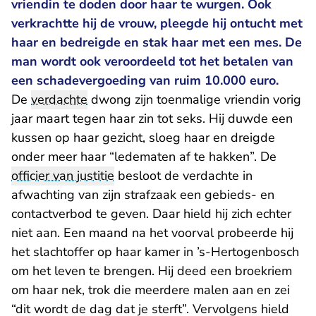
vriendin te doden door haar te wurgen. Ook
verkrachtte hij de vrouw, pleegde hij ontucht met
haar en bedreigde en stak haar met een mes. De
man wordt ook veroordeeld tot het betalen van
een schadevergoeding van ruim 10.000 euro.
De
verdachte
dwong zijn toenmalige vriendin vorig
jaar maart tegen haar zin tot seks. Hij duwde een
kussen op haar gezicht, sloeg haar en dreigde
onder meer haar “ledematen af te hakken”. De
officier van justitie
besloot de verdachte in
afwachting van zijn strafzaak een gebieds- en
contactverbod te geven. Daar hield hij zich echter
niet aan. Een maand na het voorval probeerde hij
het slachtoffer op haar kamer in ’s-Hertogenbosch
om het leven te brengen. Hij deed een broekriem
om haar nek, trok die meerdere malen aan en zei
“dit wordt de dag dat je sterft”. Vervolgens hield