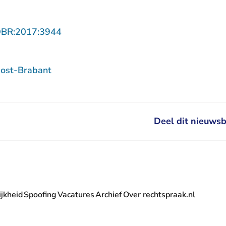
- U verlaat Rechtspraak.nl
OBR:2017:3944
ost-Brabant
Deel dit nieuwsb
jkheid
Spoofing
Vacatures
Archief
Over rechtspraak.nl
- U verlaat Rechtspraak.nl
 Rechtspraak.nl
t Rechtspraak.nl
rlaat Rechtspraak.nl
verlaat Rechtspraak.nl
 U verlaat Rechtspraak.nl
' nieuwsbrief - U verlaat Rechtspraak.nl