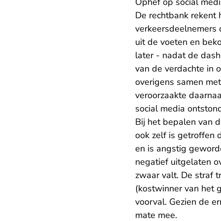
Ophef op social med
De rechtbank rekent 
verkeersdeelnemers op
uit de voeten en beko
later - nadat de das
van de verdachte in o
overigens samen met h
veroorzaakte daarnaas
social media ontston
Bij het bepalen van 
ook zelf is getroffen
en is angstig geworde
negatief uitgelaten o
zwaar valt. De straf 
(kostwinner van het 
voorval. Gezien de er
mate mee.