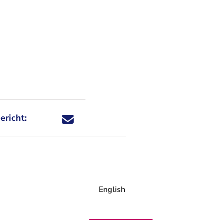
ericht:
Deel dit nieuwsbericht via X - U verlaat Rechtspraa
Deel dit nieuwsbericht via Facebook - U verlaat
Deel dit nieuwsbericht via e-mail
Deel dit nieuwsbericht via LinkedIn - U v
English