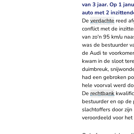
van 3 jaar. Op 1 janu
auto met 2 inzitten
De
verdachte
reed af
conflict met de inzi
van zo'n 95 km/u naa
was de bestuurder va
de Audi te voorkomen
kwam in de sloot ter
duimbreuk, snijwonde
had een gebroken pol
hele voorval werd d
De
rechtbank
kwalifi
bestuurder en op de 
slachtoffers door zi
veroordeeld voor het 