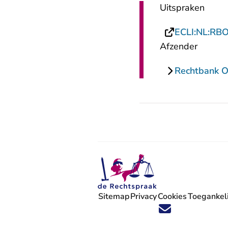
Uitspraken
ECLI:NL:RB
Afzender
Rechtbank O
Sitemap
Privacy
Cookies
Toegankeli
Volg ons op X (Twitter) - U verlaat
Volg ons op Facebook - U verlaa
Volg ons op Instagram - U ve
Volg ons op Youtube - U 
Volg ons op LinkedIn -
'Blijf op de hoogte