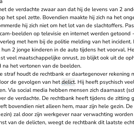
ia
het de verdachte zwaar aan dat hij de levens van 2 and
 het spel zette. Bovendien maakte hij zich na het onge
mmerde hij zich niet om het lot van de slachtoffers. P
hcam-beelden op televisie en internet werden getoond
verleg met hem bij de politie melding van het incident.
un 2 jonge kinderen in de auto tijdens het voorval. He
t veel maatschappelijke onrust, zo blijkt ook uit de oph
d na het vertonen van de beelden.
de straf houdt de rechtbank er daartegenover rekening
 door de gevolgen van het
delict
. Hij heeft psychisch vee
n. Via social media hebben mensen zich daarnaast (schri
ver de verdachte. De rechtbank heeft tijdens de zitting 
treft bovendien niet alleen hem, maar zijn hele gezin. D
gezin) zal door zijn werkgever naar verwachting worden
nst van de delicten, weegt de rechtbank dit laatste echt