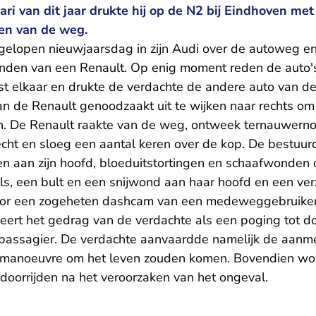
ari van dit jaar drukte hij op de N2 bij Eindhoven met
den van de weg.
gelopen nieuwjaarsdag in zijn Audi over de autoweg en
ttenden van een Renault. Op enig moment reden de auto'
st elkaar en drukte de verdachte de andere auto van de
n de Renault genoodzaakt uit te wijken naar rechts om
. De Renault raakte van de weg, ontweek ternauwerno
echt en sloeg een aantal keren over de kop. De bestuurd
n aan zijn hoofd, bloeduitstortingen en schaafwonden o
s, een bult en een snijwond aan haar hoofd en een ver
oor een zogeheten dashcam van een medeweggebruiker
ceert het gedrag van de verdachte als een poging tot 
passagier. De verdachte aanvaardde namelijk de aanme
jn manoeuvre om het leven zouden komen. Bovendien wo
doorrijden na het veroorzaken van het ongeval.