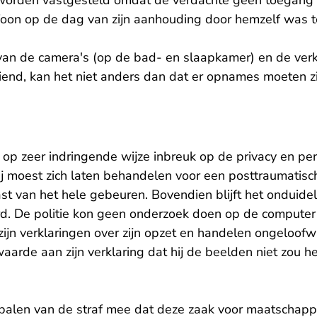
 worden vastgesteld omdat de verdachte geen toegang w
efoon op de dag van zijn aanhouding door hemzelf was 
 van de camera's (op de bad- en slaapkamer) en de verk
vriend, kan het niet anders dan dat er opnames moeten 
op zeer indringende wijze inbreuk op de privacy en per
Zij moest zich laten behandelen voor een posttraumatisc
ast van het hele gebeuren. Bovendien blijft het onduidel
d. De politie kon geen onderzoek doen op de computer
ijn verklaringen over zijn opzet en handelen ongeloofwa
arde aan zijn verklaring dat hij de beelden niet zou 
palen van de straf mee dat deze zaak voor maatschappel