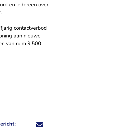
urd en iedereen over
.
jfjarig contactverbod
ning aan nieuwe
len van ruim 9.500
ericht:
Deel dit nieuwsbericht via X - U verlaat Rechtspraa
Deel dit nieuwsbericht via Facebook - U verlaat
Deel dit nieuwsbericht via e-mail
Deel dit nieuwsbericht via LinkedIn - U v