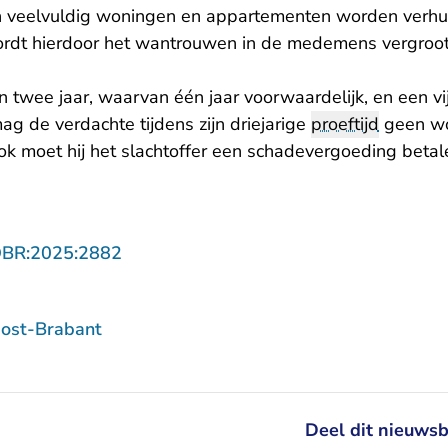
in veelvuldig woningen en appartementen worden verhu
ordt hierdoor het wantrouwen in de medemens vergroot
n twee jaar, waarvan één jaar voorwaardelijk, en een vi
mag de verdachte tijdens zijn driejarige
proeftijd
geen wo
ok moet hij het slachtoffer een schadevergoeding beta
- U verlaat Rechtspraak.nl
OBR:2025:2882
ost-Brabant
Deel dit nieuwsb