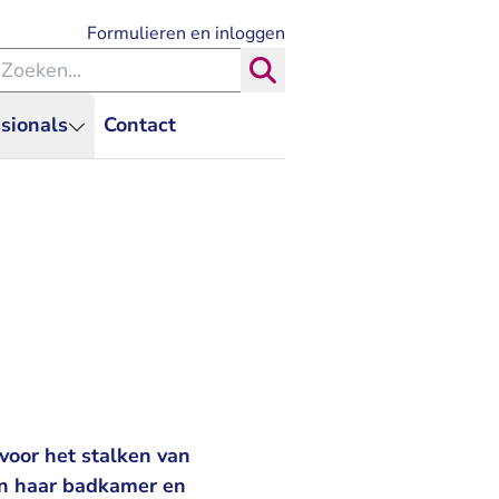
- U verlaat Rechtspraak.nl
Formulieren en inloggen
eken binnen de Rechtspraak
Zoeken
sionals
Contact
voor het stalken van
in haar badkamer en