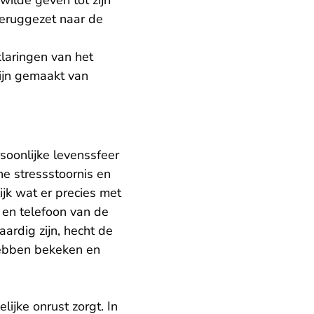
ilde geven tot zijn
teruggezet naar de
laringen van het
zijn gemaakt van
soonlijke levenssfeer
he stressstoornis en
ijk wat er precies met
 en telefoon van de
ardig zijn, hecht de
hebben bekeken en
ijke onrust zorgt. In