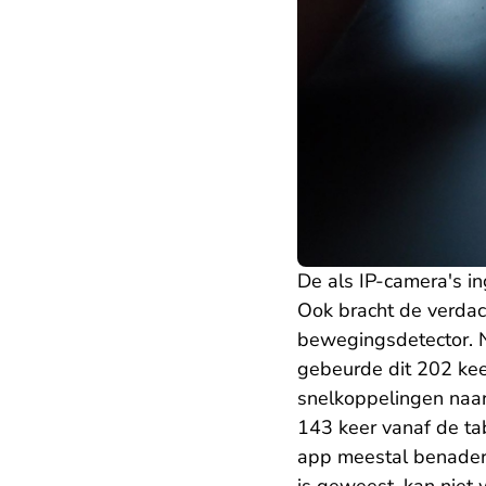
De als IP-camera's i
Ook bracht de verdac
bewegingsdetector. N
gebeurde dit 202 keer
snelkoppelingen naar
143 keer vanaf de ta
app meestal benaderde