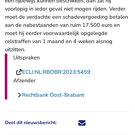
een rijbewijs kunnen beschikken, dan zal hij
voorlopig in ieder geval niet mogen rijden. Verder
moet de verdachte een schadevergoeding betalen
aan de nabestaanden van ruim 17.500 euro en
moet hij eerder voorwaardelijk opgelegde
celstraffen van 1 maand en 4 weken alsnog
uitzitten.
Uitspraken
- U verlaat Recht
ECLI:NL:RBOBR:2023:5459
Afzender
Rechtbank Oost-Brabant
Deel dit nieuwsbericht:
Deel dit nieuwsbericht via X - U 
Deel dit nieuwsbericht via Fa
Deel dit nieuwsbericht via
Deel dit nieuwsbericht