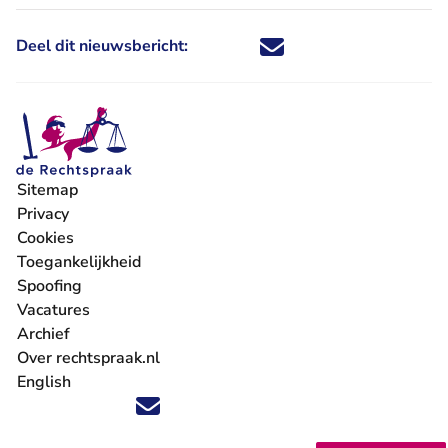
Deel dit nieuwsbericht:
Deel dit nieuwsbericht via X - U 
Deel dit nieuwsbericht via Fa
Deel dit nieuwsbericht via
Deel dit nieuwsbericht
Sitemap
Privacy
Cookies
Toegankelijkheid
Spoofing
Vacatures
- U verlaat Rechtspraak.nl
Archief
Over rechtspraak.nl
English
Volg ons op X (Twitter) - U verlaat Rechtspraak.nl
Volg ons op Facebook - U verlaat Rechtspraak.nl
Volg ons op Instagram - U verlaat Rechtspraak.nl
Volg ons op Youtube - U verlaat Rechtspraak.nl
Volg ons op LinkedIn - U verlaat Rechtspraak.n
'Blijf op de hoogte' nieuwsbrief - U verlaat