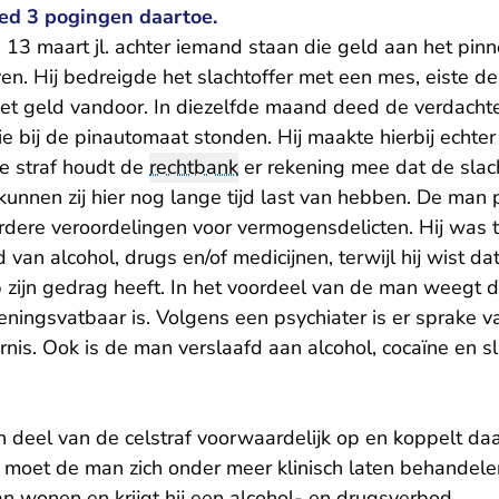
eed 3 pogingen daartoe.
 13 maart jl. achter iemand staan die geld aan het pin
en. Hij bedreigde het slachtoffer met een mes, eiste de
het geld vandoor. In diezelfde maand deed de verdach
 bij de pinautomaat stonden. Hij maakte hierbij echter 
de straf houdt de
rechtbank
er rekening mee dat de slach
unnen zij hier nog lange tijd last van hebben. De man 
dere veroordelingen voor vermogensdelicten. Hij was t
 van alcohol, drugs en/of medicijnen, terwijl hij wist d
 zijn gedrag heeft. In het voordeel van de man weegt 
eningsvatbaar is. Volgens een psychiater is er sprake v
nis. Ook is de man verslaafd aan alcohol, cocaïne en s
n deel van de celstraf voorwaardelijk op en koppelt daa
moet de man zich onder meer klinisch laten behandelen 
n wonen en krijgt hij een alcohol- en drugsverbod.