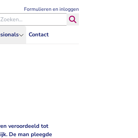
- U verlaat Rechtspraak.nl
Formulieren en inloggen
eken binnen de Rechtspraak
Zoeken
sionals
Contact
en veroordeeld tot
ijk. De man pleegde