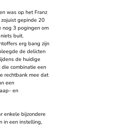
nen was op het Franz
 zojuist gepinde 20
te nog 3 pogingen om
niets buit.
toffers erg bang zijn
pleegde de delicten
ijdens de huidige
at die combinatie een
de rechtbank mee dat
an een
laap- en
r enkele bijzondere
in een instelling,