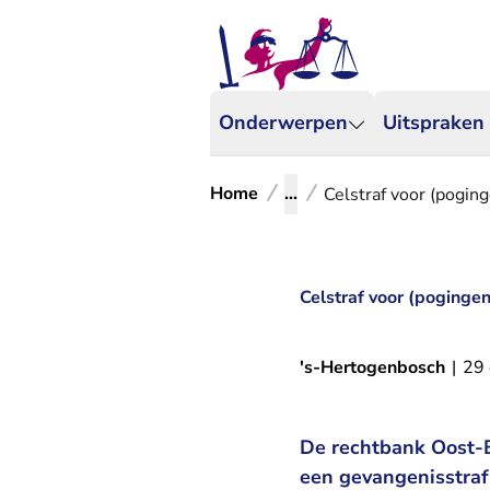
Onderwerpen
Uitspraken
Home
...
Celstraf voor (pogin
Celstraf voor (poginge
's-Hertogenbosch
|
29 
De rechtbank Oost-B
een gevangenisstra