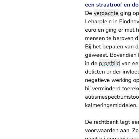
een straatroof en d
De
verdachte
ging op
Leharplein in Eindhov
euro en ging er met 
mensen te beroven die
Bij het bepalen van 
geweest. Bovendien k
in de
proeftijd
van eer
delicten onder invloed
negatieve werking op
hij verminderd toerek
autismespectrumstoor
kalmeringsmiddelen.
De rechtbank legt ee
voorwaarden aan. Zo 
moet hij begeleid gaa