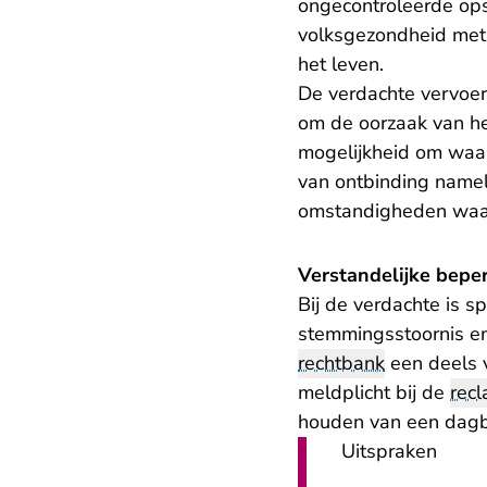
ongecontroleerde opsl
volksgezondheid met 
het leven.
De verdachte vervoerd
om de oorzaak van he
mogelijkheid om waar
van ontbinding namel
omstandigheden waar
Verstandelijke bepe
Bij de verdachte is 
stemmingsstoornis en 
rechtbank
een deels v
meldplicht bij de
recl
houden van een dagb
Uitspraken