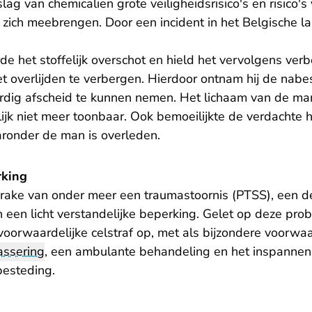
ag van chemicaliën grote veiligheidsrisico's en risico's
zich meebrengen. Door een incident in het Belgische
e het stoffelijk overschot en hield het vervolgens verb
t overlijden te verbergen. Hierdoor ontnam hij de nab
dig afscheid te kunnen nemen. Het lichaam van de ma
ijk niet meer toonbaar. Ook bemoeilijkte de verdachte 
onder de man is overleden.
rking
sprake van onder meer een traumastoornis (PTSS), een d
een licht verstandelijke beperking. Gelet op deze prob
oorwaardelijke celstraf op, met als bijzondere voorw
assering
, een ambulante behandeling en het inspannen
esteding.