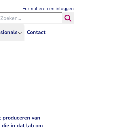
- U verlaat Rechtspraak.nl
Formulieren en inloggen
eken binnen de Rechtspraak
Zoeken
sionals
Contact
t produceren van
 die in dat lab om