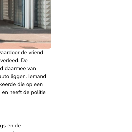
waardoor de vriend
overleed. De
eed daarmee van
auto liggen. Iemand
rkeerde die op een
 en heeft de politie
ugs en de