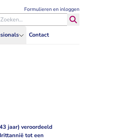
- U verlaat Rechtspraak.nl
Formulieren en inloggen
eken binnen de Rechtspraak
Zoeken
sionals
Contact
3 jaar) veroordeeld
rittannië tot een