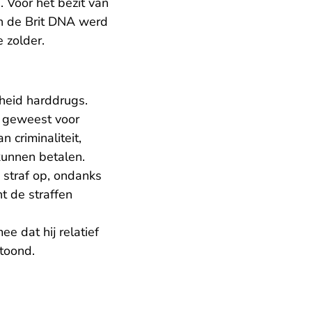
 Voor het bezit van
n de Brit DNA werd
 zolder.
heid harddrugs.
n geweest voor
 criminaliteit,
kunnen betalen.
 straf op, ondanks
t de straffen
e dat hij relatief
toond.