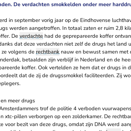
nden. De verdachten smokkelden onder meer harddr
werd in september vorig jaar op de Eindhovense luchth
rugs werden aangetroffen. In totaal zaten er ruim 2,8 ki
offer. De
verdachte
had de geprepareerde koffer ontva
nks dat deze verdachten niet zelf de drugs het land 
 ze volgens de
rechtbank
nauw en bewust samen met de
onderdak, betaalden zijn verblijf in Nederland en de hee
reerde koffer. Ook vertelden ze hem dat er drugs in de
ordeelt dat de zij de drugssmokkel faciliteerden. Zij 
eplegers.
 en meer drugs
Amsterdammers trof de politie 4 verboden vuurwapens
aan xtc-pillen verborgen op een zolderkamer. De rechtba
te voor bezit van deze drugs, omdat zijn DNA werd aang