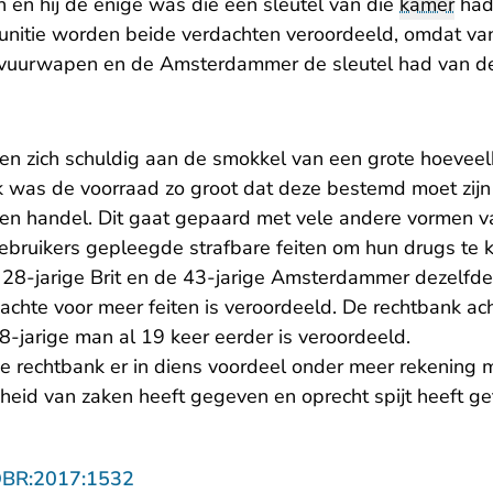
n en hij de enige was die een sleutel van die
kamer
had.
nitie worden beide verdachten veroordeeld, omdat va
 vuurwapen en de Amsterdammer de sleutel had van de
n zich schuldig aan de smokkel van een grote hoeveel
 was de voorraad zo groot dat deze bestemd moet zij
en handel. Dit gaat gepaard met vele andere vormen van
bruikers gepleegde strafbare feiten om hun drugs te 
 28-jarige Brit en de 43-jarige Amsterdammer dezelfde
achte voor meer feiten is veroordeeld. De rechtbank ach
-jarige man al 19 keer eerder is veroordeeld.
de rechtbank er in diens voordeel onder meer rekening me
heid van zaken heeft gegeven en oprecht spijt heeft ge
- U verlaat Rechtspraak.nl
OBR:2017:1532