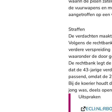
waarin de pillen zate
de vuurwapens en mu
aangetroffen op een
Straffen
De verdachten maakte
Volgens de rechtbank
verdere verspreiding 
waaronder de door ge
De rechtbank legt de
dat de 43-jarige verd
passend, omdat de 28
Bij de koerier houdt 
jong was, deels open
Uitspraken
ECLI:NL:RB