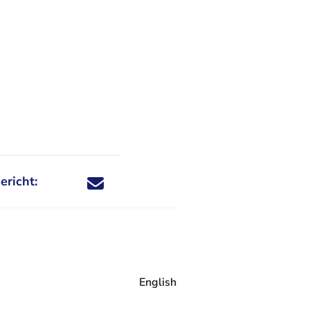
ericht:
Deel dit nieuwsbericht via X - U verlaat Rechtspraa
Deel dit nieuwsbericht via Facebook - U verlaat
Deel dit nieuwsbericht via e-mail
Deel dit nieuwsbericht via LinkedIn - U v
English