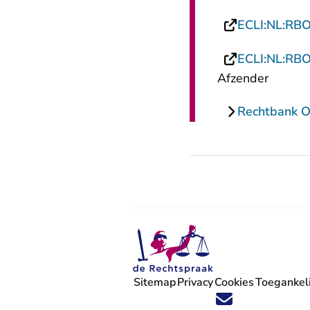
ECLI:NL:RB
ECLI:NL:RB
Afzender
Rechtbank O
Sitemap
Privacy
Cookies
Toegankeli
Volg ons op X (Twitter) - U verlaat
Volg ons op Facebook - U verlaa
Volg ons op Instagram - U ve
Volg ons op Youtube - U 
Volg ons op LinkedIn -
'Blijf op de hoogte