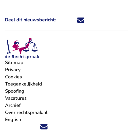
Deel dit nieuwsbericht:
Deel dit nieuwsbericht via X - U 
Deel dit nieuwsbericht via Fa
Deel dit nieuwsbericht via
Deel dit nieuwsbericht
Sitemap
Privacy
Cookies
Toegankelijkheid
Spoofing
Vacatures
- U verlaat Rechtspraak.nl
Archief
Over rechtspraak.nl
English
Volg ons op X (Twitter) - U verlaat Rechtspraak.nl
Volg ons op Facebook - U verlaat Rechtspraak.nl
Volg ons op Instagram - U verlaat Rechtspraak.nl
Volg ons op Youtube - U verlaat Rechtspraak.nl
Volg ons op LinkedIn - U verlaat Rechtspraak.n
'Blijf op de hoogte' nieuwsbrief - U verlaat