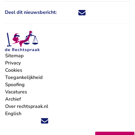
Deel dit nieuwsbericht:
Deel dit nieuwsbericht via X - U 
Deel dit nieuwsbericht via Fa
Deel dit nieuwsbericht via
Deel dit nieuwsbericht
Sitemap
Privacy
Cookies
Toegankelijkheid
Spoofing
Vacatures
- U verlaat Rechtspraak.nl
Archief
Over rechtspraak.nl
English
Volg ons op X (Twitter) - U verlaat Rechtspraak.nl
Volg ons op Facebook - U verlaat Rechtspraak.nl
Volg ons op Instagram - U verlaat Rechtspraak.nl
Volg ons op Youtube - U verlaat Rechtspraak.nl
Volg ons op LinkedIn - U verlaat Rechtspraak.n
'Blijf op de hoogte' nieuwsbrief - U verlaat