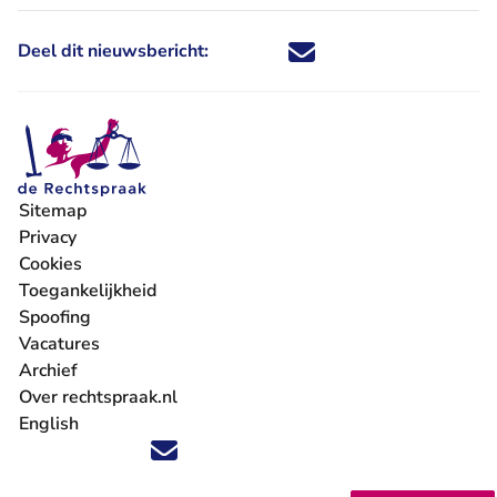
Deel dit nieuwsbericht:
Deel dit nieuwsbericht via X - U 
Deel dit nieuwsbericht via Fa
Deel dit nieuwsbericht via
Deel dit nieuwsbericht
Sitemap
Privacy
Cookies
Toegankelijkheid
Spoofing
Vacatures
- U verlaat Rechtspraak.nl
Archief
Over rechtspraak.nl
English
Volg ons op X (Twitter) - U verlaat Rechtspraak.nl
Volg ons op Facebook - U verlaat Rechtspraak.nl
Volg ons op Instagram - U verlaat Rechtspraak.nl
Volg ons op Youtube - U verlaat Rechtspraak.nl
Volg ons op LinkedIn - U verlaat Rechtspraak.n
'Blijf op de hoogte' nieuwsbrief - U verlaat