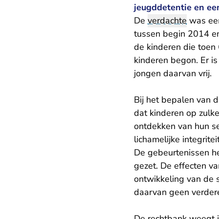
jeugddetentie en een
De
verdachte
was een
tussen begin 2014 e
de kinderen die toen
kinderen begon. Er i
jongen daarvan vrij.
Bij het bepalen van 
dat kinderen op zulke
ontdekken van hun se
lichamelijke integrit
De gebeurtenissen he
gezet. De effecten va
ontwikkeling van de sl
daarvan geen verdere
De rechtbank weegt i