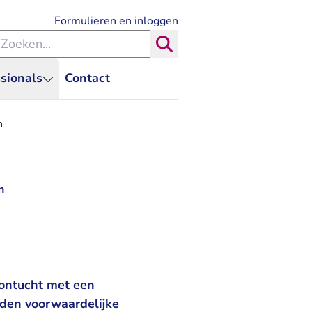
- U verlaat Rechtspraak.nl
Formulieren en inloggen
eken binnen de Rechtspraak
Zoeken
sionals
Contact
n
n
 ontucht met een
nden voorwaardelijke