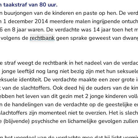
 taakstraf van 80 uur.
 buurjongen van de kinderen en paste op hen. De ver
n 1 december 2014 meerdere malen ingrijpende ontuch
 6 en 8 jaar waren. De verdachte was 14 jaar toen het m
s volgens de
rechtbank
geen sprake geweest van dwang
de straf weegt de rechtbank in het nadeel van de verd
 jonge leeftijd nog lang niet bezig zijn met hun seksuel
ksuele identiteit. De verdachte maakte een zeer grote 
eit van de slachtoffers. Ook deed hij de ouders van de ki
bben het leven van dit gezin met 2 jonge kinderen voll
n de handelingen van de verdachte op de geestelijke en
achtoffers zijn momenteel niet te overzien. Het is slech
 (blijvende) psychische en lichamelijke gevolgen zulle
n het voordeel van de verdachte mee dat hij licht verm