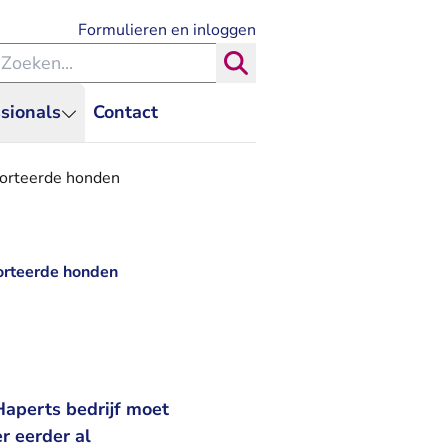
- U verlaat Rechtspraak.nl
Formulieren en inloggen
eken binnen de Rechtspraak
Zoeken
sionals
Contact
porteerde honden
porteerde honden
aperts bedrijf moet
r eerder al