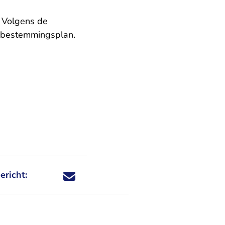
. Volgens de
et bestemmingsplan.
ericht:
Deel dit nieuwsbericht via X - U verlaat Rechtspraa
Deel dit nieuwsbericht via Facebook - U verlaat
Deel dit nieuwsbericht via e-mail
Deel dit nieuwsbericht via LinkedIn - U v