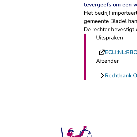
tevergeefs om een v
Het bedrijf importeer
gemeente Bladel hande
De rechter bevestigt 
Uitspraken
ECLI:NL:RB
Afzender
Rechtbank O