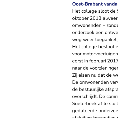
Oost-Brabant vanda
Het college sloot de
oktober 2013 alweer 
omwonenden – zonde
onderzoek een ontwer
weg weer toegankeli
Het college besloot e
voor motorvoertuige
eerst in februari 20
naar de voorzieningen
Zij eisen nu dat de 
De omwonenden verwij
de bestuurlijke afsp
overschrijdt. De com
Soeterbeek af te slu
gedateerde onderzoek
afsluiting bovendien