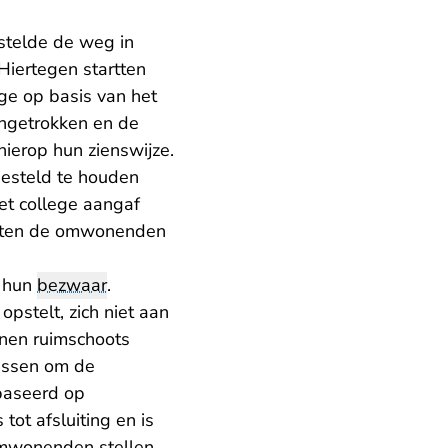
 stelde de weg in
Hiertegen startten
ege op basis van het
ingetrokken en de
erop hun zienswijze.
gesteld te houden
t college aangaf
tapten de omwonenden
p hun
bezwaar
.
pstelt, zich niet aan
jnen ruimschoots
tussen om de
ebaseerd op
t afsluiting en is
 omwonenden stellen