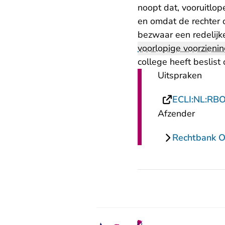
noopt dat, vooruitlo
en omdat de rechter 
bezwaar een redelijke
voorlopige voorzieni
college heeft beslis
Uitspraken
ECLI:NL:RB
Afzender
Rechtbank O