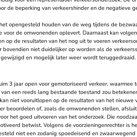
 voor de beperking van verkeershinder en de negatieve 
t het opengesteld houden van de weg tijdens de bezw
e voor de omwonenden oplevert. Daarnaast kan volgens
n op de resultaten van het nog uit te voeren verkeerso
 bovendien niet duidelijker op worden als de verkeerss
gewijzigd en mogelijk later weer wordt teruggedraaid.
ruim 3 jaar open voor gemotoriseerd verkeer, waarmee t
g van een reeds lang bestaande toestand zou betekene
 kan niet vooruitlopen op de resultaten van het nieuwe
er beoordelen of, zoals de omwonenden stellen, afsluit
voor het goed uitvoeren van het onderzoek. Die noodzaa
motiveerd betwist. Volgens de voorzieningenrechter is h
esteld niet een zodanig spoedeisend en zwaarwegend 