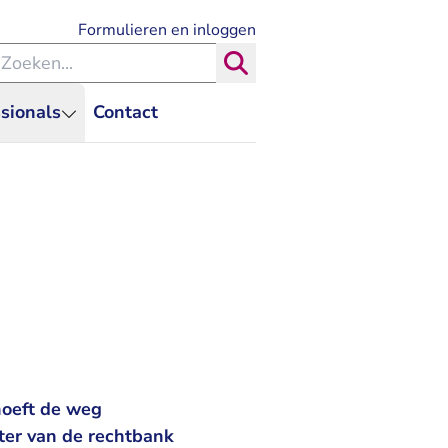
- U verlaat Rechtspraak.nl
Formulieren en inloggen
eken binnen de Rechtspraak
Zoeken
sionals
Contact
oeft de weg
hter van de rechtbank