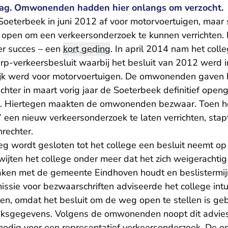
ag. Omwonenden hadden hier onlangs om verzocht.
 Soeterbeek in juni 2012 af voor motorvoertuigen, maar
open om een verkeersonderzoek te kunnen verrichten. 
r succes – een
kort geding
. In april 2014 nam het coll
p-verkeersbesluit waarbij het besluit van 2012 werd 
jk werd voor motorvoertuigen. De omwonenden gaven hi
chter in maart vorig jaar de Soeterbeek definitief open
n. Hiertegen maakten de omwonenden bezwaar. Toen he
17 een nieuw verkeersonderzoek te laten verrichten, s
rechter.
weg wordt gesloten tot het college een besluit neemt o
ten het college onder meer dat het zich weigerachtig o
raken met de gemeente Eindhoven houdt en beslistermi
missie voor bezwaarschriften adviseerde het college in
iten, omdat het besluit om de weg open te stellen is g
sgegevens. Volgens de omwonenden noopt dit advies to
 nodig voor een representatief verkeersonderzoek. De