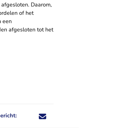
 afgesloten. Daarom,
ordelen of het
m een
en afgesloten tot het
ericht:
Deel dit nieuwsbericht via X - U verlaat Rechtspraa
Deel dit nieuwsbericht via Facebook - U verlaat
Deel dit nieuwsbericht via e-mail
Deel dit nieuwsbericht via LinkedIn - U v