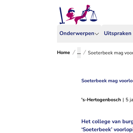
Onderwerpen
Uitspraken
Home
...
Soeterbeek mag voor
Soeterbeek mag voorlop
's-Hertogenbosch
|
5 j
Het college van bu
‘Soeterbeek’ voorlop