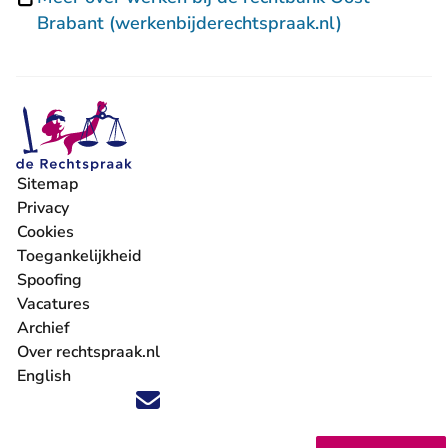
- U verlaat 
Brabant (werkenbijderechtspraak.nl)
Sitemap
Privacy
Cookies
Toegankelijkheid
Spoofing
Vacatures
- U verlaat Rechtspraak.nl
Archief
Over rechtspraak.nl
English
Volg ons op X (Twitter) - U verlaat Rechtspraak.nl
Volg ons op Facebook - U verlaat Rechtspraak.nl
Volg ons op Instagram - U verlaat Rechtspraak.nl
Volg ons op Youtube - U verlaat Rechtspraak.nl
Volg ons op LinkedIn - U verlaat Rechtspraak.n
'Blijf op de hoogte' nieuwsbrief - U verlaat