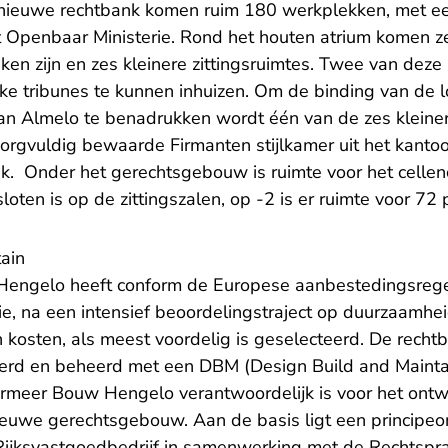
 nieuwe rechtbank komen ruim 180 werkplekken, met ee
 Openbaar Ministerie. Rond het houten atrium komen ze
en zijn en zes kleinere zittingsruimtes. Twee van deze z
ke tribunes te kunnen inhuizen. Om de binding van de l
van Almelo te benadrukken wordt één van de zes kleiner
gvuldig bewaarde Firmanten stijlkamer uit het kantoo
iek. Onder het gerechtsgebouw is ruimte voor het celle
oten is op de zittingszalen, op -2 is er ruimte voor 7
tain
engelo heeft conform de Europese aanbestedingsreg
ie, na een intensief beoordelingstraject op duurzaamhei
 kosten, als meest voordelig is geselecteerd. De recht
erd en beheerd met een DBM (Design Build and Maintain
rmeer Bouw Hengelo verantwoordelijk is voor het ont
euwe gerechtsgebouw. Aan de basis ligt een principeo
Rijksvastgoedbedrijf in samenwerking met de Rechtspr