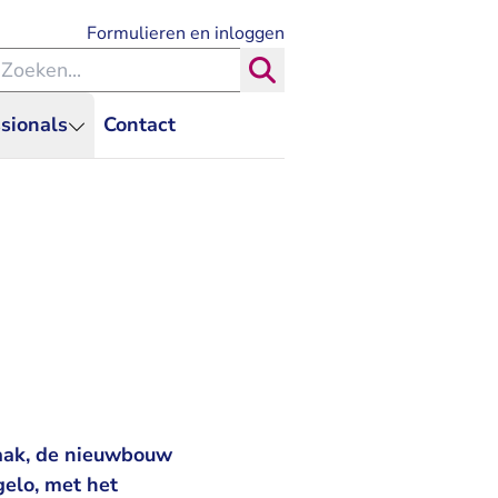
- U verlaat Rechtspraak.nl
Formulieren en inloggen
eken binnen de Rechtspraak
Zoeken
sionals
Contact
raak, de nieuwbouw
elo, met het