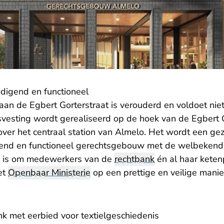
digend en functioneel
an de Egbert Gorterstraat is verouderd en voldoet nie
svesting wordt gerealiseerd op de hoek van de Egbert 
nover het centraal station van Almelo. Het wordt een 
digend en functioneel gerechtsgebouw met de welbeken
el is om medewerkers van de
rechtbank
én al haar keten
et
Openbaar Ministerie
op een prettige en veilige mani
k met eerbied voor textielgeschiedenis