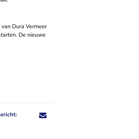
m van Dura Vermeer
starten. De nieuwe
ericht:
Deel dit nieuwsbericht via X - U verlaat Rechtspraa
Deel dit nieuwsbericht via Facebook - U verlaat
Deel dit nieuwsbericht via e-mail
Deel dit nieuwsbericht via LinkedIn - U v