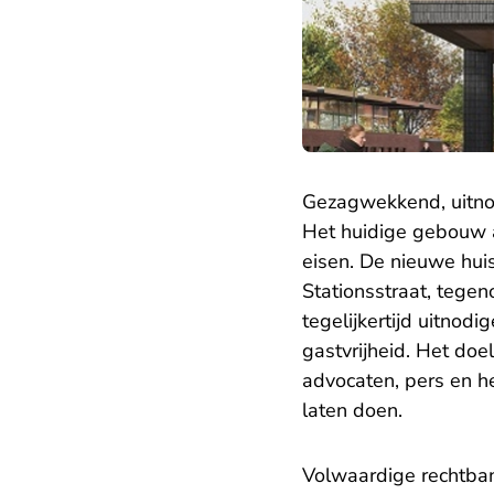
Gezagwekkend, uitno
Het huidige gebouw a
eisen. De nieuwe hui
Stationsstraat, tege
tegelijkertijd uitno
gastvrijheid. Het do
advocaten, pers en h
laten doen.
Volwaardige rechtban