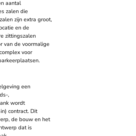
n aantal
s zalen die
alen zijn extra groot,
ocatie en de
e zittingszalen
r van de voormalige
ncomplex voor
2 parkeerplaatsen.
elgeving een
ds-,
bank wordt
) contract. Dit
werp, de bouw en het
ntwerp dat is
aak.