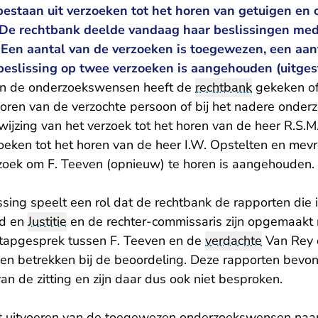
staan uit verzoeken tot het horen van getuigen en 
De rechtbank deelde vandaag haar beslissingen med
 Een aantal van de verzoeken is toegewezen, een aan
beslissing op twee verzoeken is aangehouden (uitgest
van de onderzoekswensen heeft de
rechtbank
gekeken of
horen van de verzochte persoon of bij het nadere onderz
wijzing van het verzoek tot het horen van de heer R.S.M
zoeken tot het horen van de heer I.W. Opstelten en mev
rzoek om F. Teeven (opnieuw) te horen is aangehouden.
issing speelt een rol dat de rechtbank de rapporten die
id en
Justitie
en de rechter-commissaris zijn opgemaakt 
tapgesprek tussen F. Teeven en de
verdachte
Van Rey 
nen betrekken bij de beoordeling. Deze rapporten bevond
van de zitting en zijn daar dus ook niet besproken.
et uitvoeren van de toegewezen onderzoekswensen naar