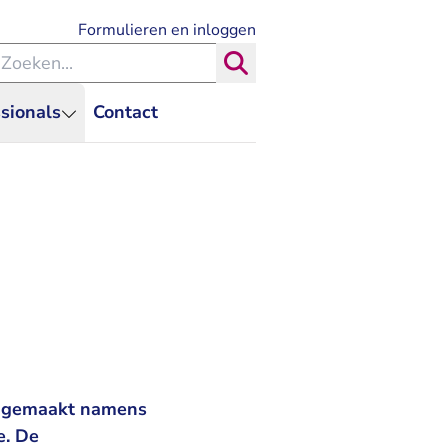
- U verlaat Rechtspraak.nl
Formulieren en inloggen
eken binnen de Rechtspraak
Zoeken
sionals
Contact
ar gemaakt namens
e. De