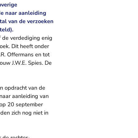
overige
e naar aanleiding
tal van de verzoeken
eld).
 de verdediging enig
oek. Dit heeft onder
.R. Offermans en tot
rouw J.W.E. Spies. De
 in opdracht van de
naar aanleiding van
op 20 september
en zich nog niet in
 de rechter-