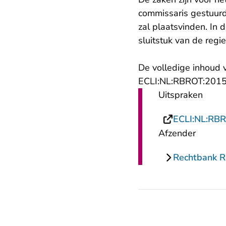
commissaris gestuurd
zal plaatsvinden. In
sluitstuk van de reg
De volledige inhoud v
ECLI:NL:RBROT:2015:
Uitspraken
ECLI:NL:RB
Afzender
Rechtbank 