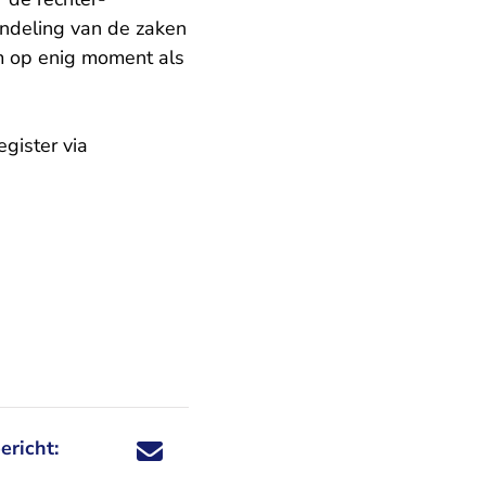
andeling van de zaken
om op enig moment als
egister via
ericht:
Deel dit nieuwsbericht via X - U verlaat Rechtspraa
Deel dit nieuwsbericht via Facebook - U verlaat
Deel dit nieuwsbericht via e-mail
Deel dit nieuwsbericht via LinkedIn - U v