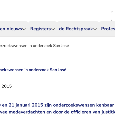
Zo
 en nieuws
Registers
de Rechtspraak
Profes
erzoekswensen in onderzoek San José
zoekswensen in onderzoek San José
i 2015
0 en 21 januari 2015 zijn onderzoekswensen kenba
twee medeverdachten en door de officieren van justiti